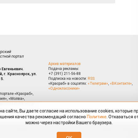
ирский
стной портал
Архив материалов
Подача рекламы:
 Евгеньевич.
+7 (391) 211-56-88
, г. Красноярск, ул.
Подписка на новости:
RSS
15.
«Красраб» в соцсетях:
«Телеграм»
,
«ВКонтакте»
,
«Одноклассники»
портале «Красраб»,
ия», «Молва»,
риалам сайта могут
на сайте, Вы даете согласие на использование cookies, которые 
ышения качества рекомендаций согласно
Политике
. Отказаться от
можно через настройки Вашего браузера.
змещённые на портале «Красраб.ру» сотрудниками редакции, нештатными