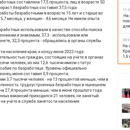
ботных составляла 17,5 процента, лиц в возрасте 50
озраст безработных составил 37,5 года.
11:3
аботы безработными в возрасте 15 лет и старше во
На
5,7 месяца, у женщин - 4,6 месяца. Не имели опыта
пок
для
езработных использовали в качестве способа поиска
нникам и знакомым, 37,3 - использовали или
09:3
нете, 32,3 процента - обращались в органы службы
На 
Кра
ти населения края, к концу июня 2022 года
1,6
ятельностью граждан, состоящих на учёте в органах
сячи человек, из них 12,6 тысячи имели статус
особие по безработице. Уровень официально
конец июня составил 0,9 процента.
и 3,7 тысячи человек - на 13 процентов меньше, чем в
исленность трудоустроенных безработных в нынешнем
на 27,4 процента меньше, чем в июне прошлого года.
енных вакансий приходился 21 человек, не занятый
на учёте в службе занятости населения.