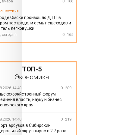
, вчера
0
166
сшествия
ороде Омске произошло ДТП, в
ром пострадали семь пешеходов и
тель легковушки
, сегодня
0
165
ТОП-5
Экономика
8.2026 14:48
0
289
льскохозяйственный форум
единил власть, науку и бизнес
сноярского края
8.2026 14:40
0
219
орт арбузов в Сибирский
еральный округ вырос в 2,7 раза