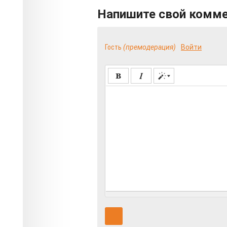
Напишите свой комм
Гость
(премодерация)
Войти