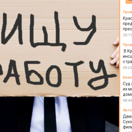
оцентов
Прои
Крас
пред
пре
20:11
Прои
В К
инс
стр
09:23
Бизн
Суд 
из м
дом
08:43
Авто
Движ
Сухо
фил