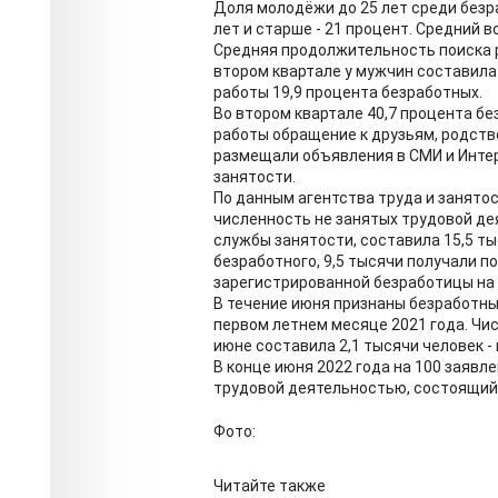
Доля молодёжи до 25 лет среди безра
лет и старше - 21 процент. Средний в
Средняя продолжительность поиска р
втором квартале у мужчин составила 
работы 19,9 процента безработных.
Во втором квартале 40,7 процента б
работы обращение к друзьям, родстве
размещали объявления в СМИ и Интер
занятости.
По данным агентства труда и занятос
численность не занятых трудовой де
службы занятости, составила 15,5 ты
безработного, 9,5 тысячи получали п
зарегистрированной безработицы на 
В течение июня признаны безработным
первом летнем месяце 2021 года. Ч
июне составила 2,1 тысячи человек - 
В конце июня 2022 года на 100 заявл
трудовой деятельностью, состоящий 
Фото:
Читайте также