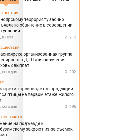
сшествия
ноярскому террористу заочно
ъявлено обвинение в совершении
ступлений
, вчера
2
210
сшествия
расноярске организованная группа
ценировала ДТП для получения
аховых выплат
, сегодня
0
202
ес
запретил производство продукции
яса птицы на первом этаже жилого
а
, сегодня
0
196
-вело-мото
ение на подъезде к
бузимскому закроют из-за съёмок
ьма