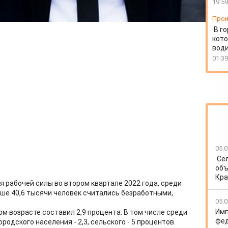
19:59
Прои
В г
кото
води
01:39
05.0
Се
объ
Кра
 рабочей силы во втором квартале 2022 года, среди
рше 40,6 тысячи человек считались безработными,
05.0
Имп
м возрасте составил 2,9 процента. В том числе среди
фед
городского населения - 2,3, сельского - 5 процентов.