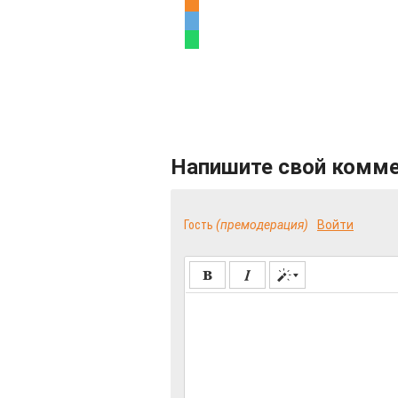
Напишите свой комм
Гость
(премодерация)
Войти