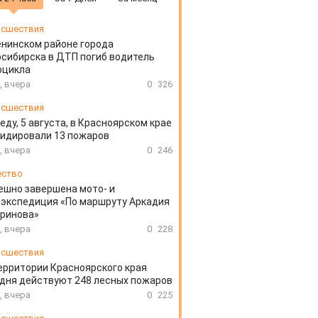
сшествия
енинском районе города
сибирска в ДТП погиб водитель
оцикла
, вчера
0
326
сшествия
еду, 5 августа, в Красноярском крае
идировали 13 пожаров
, вчера
0
246
ество
ешно завершена мото- и
экспедиция «По маршруту Аркадия
аринова»
, вчера
0
228
сшествия
ерритории Красноярского края
дня действуют 248 лесных пожаров
, вчера
0
225