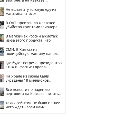
вертолета на Кавказе:
смотреть
Не ешьте эту готовую еду из
магазина: список
В ОАЭ произошло жестокое
убийство криптомиллионера
В магазинах России ажиотаж
из-за этого продукта: что
купить?
СМИ: В Химках на
полицейскую машину напали
и подожгли.
Где будет встреча президентов
США и России: Европа?
На Урале из казны были
украдены 18 миллионов
рублей
Все новости по падению
вертолета на Кавказе: читать
здесь
Таких событий не было с 1945:
чего ждать всем нам?