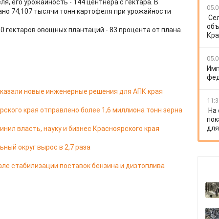
я, его урожайность - 144 центнера с гектара. В
05.0
ано 74,107 тысячи тонн картофеля при урожайности
Се
объ
50 гектаров овощных плантаций - 83 процента от плана.
Кра
05.0
Имп
фед
казали новые инженерные решения для АПК края
11:3
ярского края отправлено более 1,6 миллиона тонн зерна
На
пок
для
ил власть, науку и бизнес Красноярского края
ный округ вырос в 2,7 раза
але стабилизации поставок бензина и дизтоплива