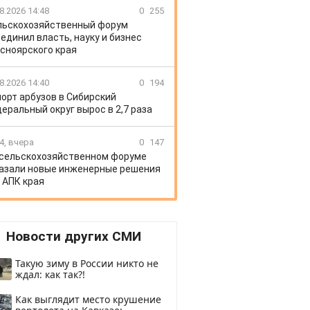
8.2026 14:48
0
255
льскохозяйственный форум
единил власть, науку и бизнес
сноярского края
8.2026 14:40
0
194
орт арбузов в Сибирский
еральный округ вырос в 2,7 раза
4, вчера
0
147
 сельскохозяйственном форуме
азали новые инженерные решения
 АПК края
Новости других СМИ
Такую зиму в России никто не
ждал: как так?!
Как выглядит место крушение