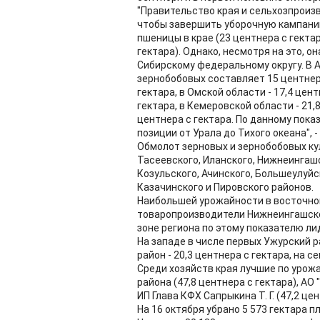
"Правительство края и сельхозпроиз
чтобы завершить уборочную кампани
пшеницы в крае (23 центнера с гекта
гектара). Однако, несмотря на это, о
Сибирскому федеральному округу. В 
зернобобовых составляет 15 центнеро
гектара, в Омской области - 17,4 цент
гектара, в Кемеровской области - 21,8
центнера с гектара. По данному пок
позиции от Урала до Тихого океана", 
Обмолот зерновых и зернобобовых ку
Тасеевского, Иланского, Нижнеингашс
Козульского, Ачинского, Большеулуйс
Казачинского и Пировского районов.
Наибольшей урожайности в восточно
товаропроизводители Нижнеингашског
зоне региона по этому показателю ли
На западе в числе первых Ужурский ра
район - 20,3 центнера с гектара, на с
Среди хозяйств края лучшие по урож
района (47,8 центнера с гектара), АО 
ИП Глава КФХ Сапрыкина Т. Г. (47,2 цен
На 16 октября убрано 5 573 гектара п