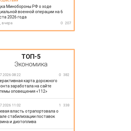
сшествия
ка Минобороны РФ о ходе
иальной военной операции на 6
ста 2026 года
, вчера
0
207
ТОП-5
Экономика
7.2026 08:22
0
382
ерактивная карта дорожного
онта заработала на сайте
темы оповещения «112»
7.2026 11:02
1
338
евая власть отрапортовала о
але стабилизации поставок
зина и дизтоплива