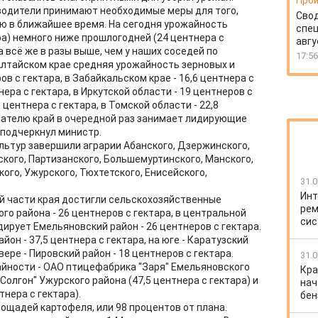
Прои
водители принимают необходимые меры для того,
Свод
ю в ближайшее время. На сегодня урожайность
спец
ра) немного ниже прошлогодней (24 центнера с
авгу
на всё же в разы выше, чем у наших соседей по
17:56
Алтайском крае средняя урожайность зерновых и
в с гектара, в Забайкальском крае - 16,6 центнера с
нера с гектара, в Иркутской области - 19 центнеров с
 центнера с гектара, в Томской области - 22,8
азателю край в очередной раз занимает лидирующие
- подчеркнул министр.
льтур завершили аграрии Абанского, Дзержинского,
кого, Партизанского, Большемуртинского, Манского,
кого, Ужурского, Тюхтетского, Енисейского,
31.0
Инт
й части края достигли сельскохозяйственные
рем
о района - 26 центнеров с гектара, в центральной
сис
дирует Емельяновский район - 26 центнеров с гектара.
йон - 37,5 центнера с гектара, на юге - Каратузский
евере - Пировский район - 18 центнеров с гектара.
31.0
айности - ОАО птицефабрика "Заря" Емельяновского
Кра
"Солгон" Ужурского района (47,5 центнера с гектара) и
нач
тнера с гектара).
бен
лощадей картофеля, или 98 процентов от плана.