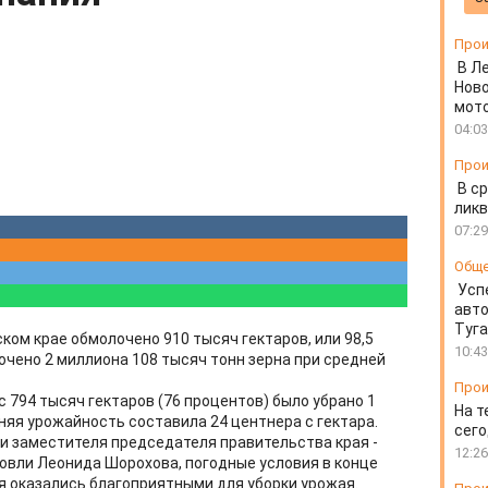
Прои
В Л
Ново
мот
04:03
Прои
В ср
ликв
07:29
Общ
Усп
авто
Туг
ском крае обмолочено 910 тысяч гектаров, или 98,5
10:43
чено 2 миллиона 108 тысяч тонн зерна при средней
Прои
с 794 тысяч гектаров (76 процентов) было убрано 1
На т
няя урожайность составила 24 центнера с гектара.
сего
и заместителя председателя правительства края -
12:26
говли Леонида Шорохова, погодные условия в конце
я оказались благоприятными для уборки урожая.