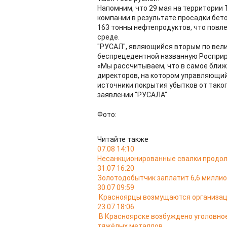
Напомним, что 29 мая на территории
компании в результате просадки бет
163 тонны нефтепродуктов, что повл
среде.
"РУСАЛ", являющийся вторым по вели
беспрецедентной названную Роспри
«Мы рассчитываем, что в самое ближ
директоров, на котором управляющи
источники покрытия убытков от тако
заявлении "РУСАЛА".
Фото:
Читайте также
07.08 14:10
Несанкционированные свалки продол
31.07 16:20
Золотодобытчик заплатит 6,6 миллион
30.07 09:59
Красноярцы возмущаются организац
23.07 18:06
В Красноярске возбуждено уголовно
тяжёлых металлов