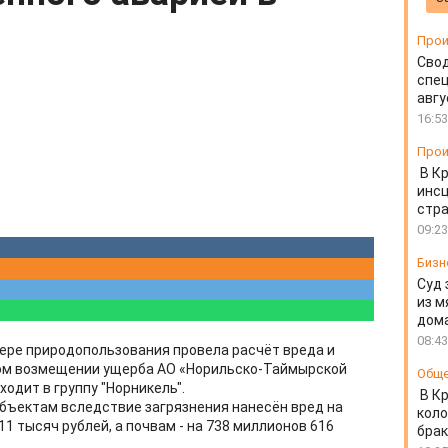
Прои
Свод
спец
авгу
16:53
Прои
В К
инс
стр
09:23
Бизн
Суд 
из м
дом
08:43
ере природопользования провела расчёт вреда и
ом возмещении ущерба АО «Норильско-Таймырской
Общ
ходит в группу "Норникель".
В К
бъектам вследствие загрязнения нанесён вред на
коло
1 тысяч рублей, а почвам - на 738 миллионов 616
бра