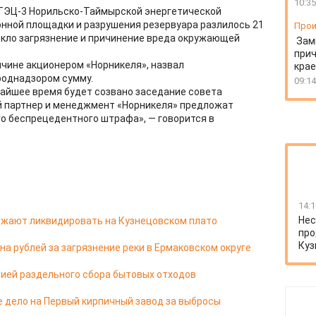
10:35
 ТЭЦ-3 Норильско-Таймырской энергетической
онной площадки и разрушения резервуара разлилось 21
Прои
екло загрязнение и причинение вреда окружающей
Зам
прич
чине акционером «Норникеля», назвал
крае
роднадзором сумму.
09:14
айшее время будет созвано заседание совета
й партнер и менеджмент «Норникеля» предложат
го беспрецедентного штрафа», — говорится в
14:1
Нес
жают ликвидировать на Кузнецовском плато
про
Куз
а рублей за загрязнение реки в Ермаковском округе
ией раздельного сбора бытовых отходов
е дело на Первый кирпичный завод за выбросы