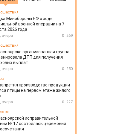
сшествия
ка Минобороны РФ о ходе
иальной военной операции на 7
ста 2026 года
, вчера
0
269
сшествия
расноярске организованная группа
ценировала ДТП для получения
аховых выплат
, вчера
0
250
ес
запретил производство продукции
яса птицы на первом этаже жилого
а
, вчера
0
227
ество
расноярской исправительной
нии № 17 состоялась церемония
косочетания