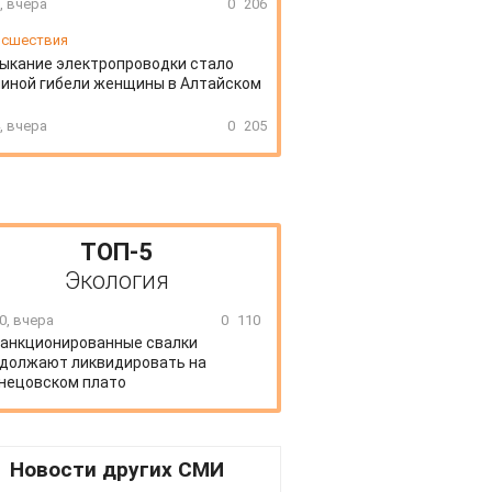
, вчера
0
206
сшествия
ыкание электропроводки стало
иной гибели женщины в Алтайском
, вчера
0
205
ТОП-5
Экология
0, вчера
0
110
анкционированные свалки
должают ликвидировать на
нецовском плато
Новости других СМИ