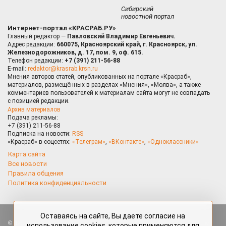
Сибирский
новостной портал
Интернет-портал «КРАСРАБ.РУ»
Главный редактор —
Павловский Владимир Евгеньевич.
Адрес редакции:
660075, Красноярский край, г. Красноярск, ул.
Железнодорожников, д. 17, пом. 9, оф. 615.
Телефон редакции:
+7 (391) 211-56-88
E-mail:
redaktor@krasrab.krsn.ru
Мнения авторов статей, опубликованных на портале «Красраб»,
материалов, размещённых в разделах «Мнения», «Молва», а также
комментариев пользователей к материалам сайта могут не совпадать
с позицией редакции.
Архив материалов
Подача рекламы:
+7 (391) 211-56-88
Подписка на новости:
RSS
«Красраб» в соцсетях:
«Телеграм»
,
«ВКонтакте»
,
«Одноклассники»
Карта сайта
Все новости
Правила общения
Политика конфиденциальности
Оставаясь на сайте, Вы даете согласие на
Все права защищены. Любые материалы, размещённые на портале
использование cookies, которые применяются для