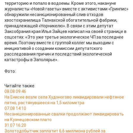
территорию и попало в водоемы. Кроме этого, накануне
журналисты «Новой газеты» вместе с активистами «Гринпис»
обнаружили несанкционированный слив отходов
хвостохранилища Талнахской обогатительной фабрики,
принадлежащей «Норникелю». В связи с этим депутат
Заксобрания края Илья Зайцев написал на своей странице в
соцсетях: «Это уже третье экологическое ЧП за последнее
время. Поэтому вместе с группой коллег мы выходим с
инициативой о создании комиссии депутатского
расследования причин и последствий экологической
катастрофы в Заполярье».
Фото:
Читайте также
08.08 09:46
На Енисее возле села Худоногово ликвидировали нефтяное
пятно, растянувшееся на 1,5 километра
07.08 14:10
Несанкционированные свалки продолжают ликвидировать
на Кузнецовском плато
31.07 16:20
Золотодобытчик заплатит 6,6 миллиона рублей за