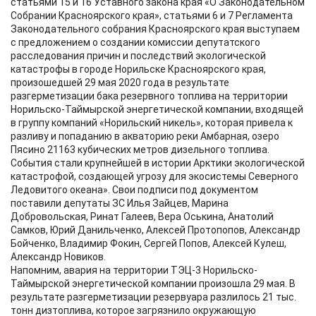
статьями 15 и 16 Уставного закона края «О Законодательном
Собрании Красноярского края», статьями 6 и 7 Регламента
Законодательного собрания Красноярского края выступаем
с предложением о создании комиссии депутатского
расследования причин и последствий экологической
катастрофы в городе Норильске Красноярского края,
произошедшей 29 мая 2020 года в результате
разгерметизации бака резервного топлива на территории
Норильско-Таймырской энергетической компании, входящей
в группу компаний «Норильский никель», которая привела к
разливу и попаданию в акваторию реки Амбарная, озеро
Пясино 21163 кубических метров дизельного топлива.
События стали крупнейшей в истории Арктики экологической
катастрофой, создающей угрозу для экосистемы Северного
Ледовитого океана». Свои подписи под документом
поставили депутаты ЗС Илья Зайцев, Марина
Добровольская, Ринат Галеев, Вера Оськина, Анатолий
Самков, Юрий Данильченко, Алексей Протопопов, Александр
Бойченко, Владимир Фокин, Сергей Попов, Алексей Кулеш,
Александр Новиков.
Напомним, авария на территории ТЭЦ-3 Норильско-
Таймырской энергетической компании произошла 29 мая. В
результате разгерметизации резервуара разлилось 21 тыс.
тонн дизтоплива, которое загрязнило окружающую