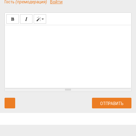
Гость
(премодерация)
Войти