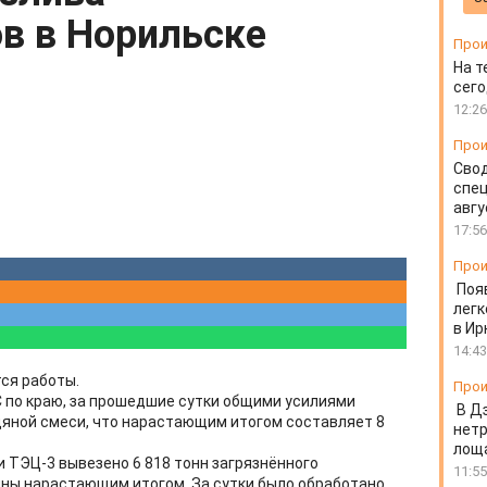
в в Норильске
Прои
На т
сего
12:26
Прои
Свод
спец
авгу
17:56
Прои
Поя
легк
в Ир
14:43
ся работы.
Прои
 по краю, за прошедшие сутки общими усилиями
В Д
дяной смеси, что нарастающим итогом составляет 8
нет
лоща
 ТЭЦ-3 вывезено 6 818 тонн загрязнённого
11:55
онны нарастающим итогом. За сутки было обработано