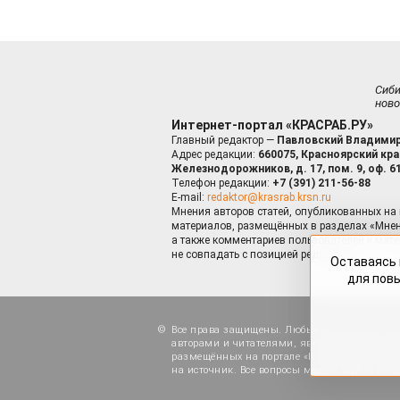
Сиб
ново
Интернет-портал «КРАСРАБ.РУ»
Главный редактор —
Павловский Владимир
Адрес редакции:
660075, Красноярский край
Железнодорожников, д. 17, пом. 9, оф. 6
Телефон редакции:
+7 (391) 211-56-88
E-mail:
redaktor@krasrab.krsn.ru
Мнения авторов статей, опубликованных на 
материалов, размещённых в разделах «Мнен
а также комментариев пользователей к мате
не совпадать с позицией редакции.
Оставаясь 
для пов
Все права защищены. Любые материалы, ра
авторами и читателями, являются объектами
размещённых на портале «Красраб.ру», допу
на источник. Все вопросы можно задать по а