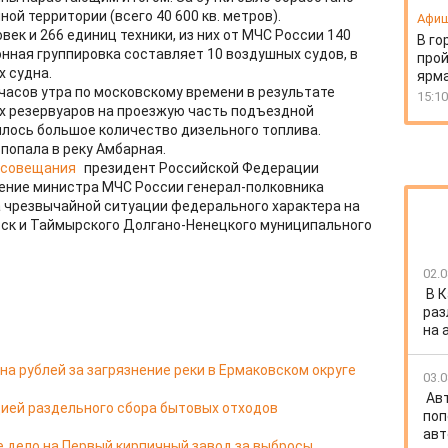
ной территории (всего 40 600 кв. метров).
Афи
век и 266 единиц техники, из них от МЧС России 140
В го
онная группировка составляет 10 воздушных судов, в
прой
х судна.
ярм
 часов утра по московскому времени в результате
15:10
х резервуаров на проезжую часть подъездной
илось большое количество дизельного топлива.
попала в реку Амбарная.
о совещания
президент Российской Федерации
ние министра МЧС России генерал-полковника
 чрезвычайной ситуации федерального характера на
ьск и Таймырского Долгано-Ненецкого муниципального
02.0
В 
раз
на 
а рублей за загрязнение реки в Ермаковском округе
03.0
Ав
ией раздельного сбора бытовых отходов
поп
авт
е дело на Первый кирпичный завод за выбросы