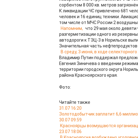
сорбентом 8 000 кв. метров загрязнён
К ликвидации ЧС привлечено 681 чело
человек и 16 единиц техники. Авиаци
том числе от МЧС России 2 воздушны
Напомним,
что 29 мая около девяти
разгерметизации одного из резервны
автодороги к ТЭЦ-3 в Норильске выл
Значительная часть нефтепродуктов 
В среду, 3 июня, в ходе селекторног
Владимир Путин поддержал предложе
Евгения Зиничева о введении режима
территории городского округа Норил
района Красноярского края.
Фото:
Читайте также
31.07 16:20
Золотодобытчик заплатит 6,6 миллион
30.07 09:59
Красноярцы возмущаются организац
23.07 18:06
В Красноярске возбуждено уголовно