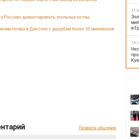
31.0
Зол
ту России» демонтировать угольные котлы
мил
в Е
нении почвы в Диксоне с ущербом более 35 миллионов
14:1
Нес
про
Куз
ентарий
Правила общения