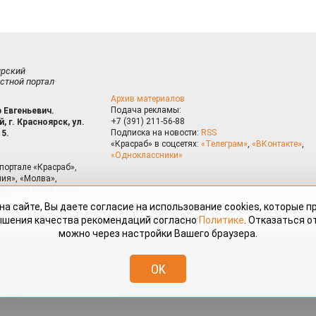
ирский
стной портал
Архив материалов
Подача рекламы:
 Евгеньевич.
+7 (391) 211-56-88
, г. Красноярск, ул.
Подписка на новости:
RSS
15.
«Красраб» в соцсетях:
«Телеграм»
,
«ВКонтакте»
,
«Одноклассники»
портале «Красраб»,
ия», «Молва»,
риалам сайта могут
на сайте, Вы даете согласие на использование cookies, которые 
ышения качества рекомендаций согласно
Политике
. Отказаться от
можно через настройки Вашего браузера.
змещённые на портале «Красраб.ру» сотрудниками редакции, нештатными
OK
 авторского права. Полное или частичное использование материалов,
скается только с письменного согласия редакции с указанием ссылки
дресу
redaktor@krasrab.krsn.ru
.