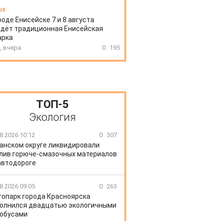
ша
роде Енисейске 7 и 8 августа
дёт традиционная Енисейская
арка
, вчера
0
195
ТОП-5
Экология
8.2026 10:12
0
307
Канском округе ликвидировали
лив горюче-смазочных материалов
автодороге
8.2026 09:05
0
263
топарк города Красноярска
олнился двадцатью экологичными
обусами