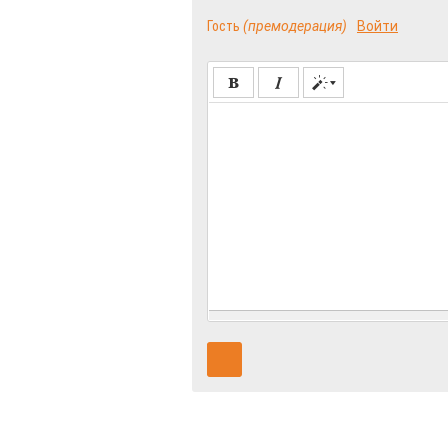
Гость
(премодерация)
Войти