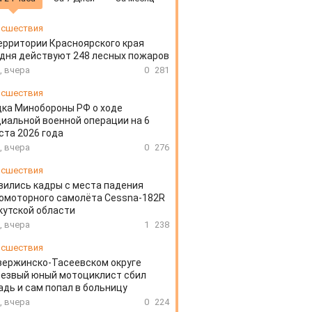
сшествия
ерритории Красноярского края
дня действуют 248 лесных пожаров
, вчера
0
281
сшествия
ка Минобороны РФ о ходе
иальной военной операции на 6
ста 2026 года
, вчера
0
276
сшествия
вились кадры с места падения
омоторного самолёта Cessna-182R
кутской области
, вчера
1
238
сшествия
зержинско-Тасеевском округе
резвый юный мотоциклист сбил
дь и сам попал в больницу
, вчера
0
224