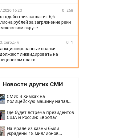
7.2026 16:20
0
258
отодобытчик заплатит 6,6
лиона рублей за загрязнение реки
рмаковском округе
0, сегодня
0
1
анкционированные свалки
должают ликвидировать на
нецовском плато
Новости других СМИ
СМИ: В Химках на
полицейскую машину напали
и подожгли.
Где будет встреча президентов
США и России: Европа?
На Урале из казны были
украдены 18 миллионов