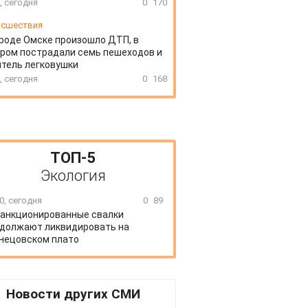
, сегодня
0
170
сшествия
ороде Омске произошло ДТП, в
ром пострадали семь пешеходов и
тель легковушки
, сегодня
0
168
ТОП-5
Экология
0, сегодня
0
89
анкционированные свалки
должают ликвидировать на
нецовском плато
Новости других СМИ