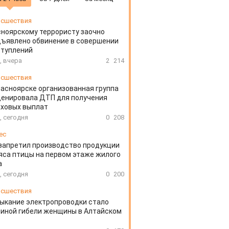
сшествия
ноярскому террористу заочно
ъявлено обвинение в совершении
ступлений
, вчера
2
214
сшествия
расноярске организованная группа
ценировала ДТП для получения
аховых выплат
, сегодня
0
208
ес
запретил производство продукции
яса птицы на первом этаже жилого
а
, сегодня
0
200
сшествия
ыкание электропроводки стало
иной гибели женщины в Алтайском