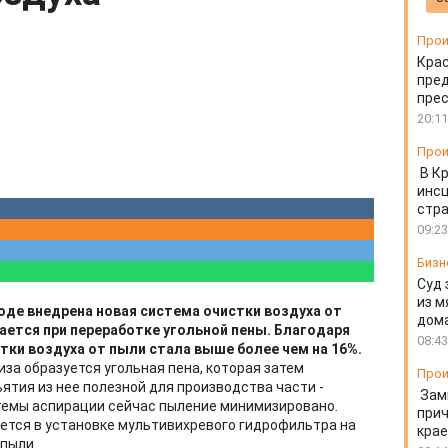
Прои
Крас
пред
пре
20:11
Прои
В К
инс
стр
09:23
Бизн
Суд 
из м
де внедрена новая система очистки воздуха от
дом
ается при переработке угольной пены. Благодаря
08:43
ки воздуха от пыли стала выше более чем на 16%.
за образуется угольная пена, которая затем
Прои
ятия из нее полезной для производства части -
Зам
темы аспирации сейчас пыление минимизировано.
прич
ется в установке мультивихревого гидрофильтра на
крае
 пыли.