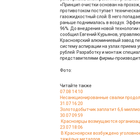
«Принцип очистки основан на прохож
противотоком поступает техническая
газожидкостный слой. В него попада
раньше поднималась в воздух. Эффек
96%. До внедрения новой технологии 
сообщил Евгений Курьянов, управля
Красноярский алюминиевый завод пе
систему аспирации на узлах приема у
рублей. Разработку и монтаж специа
представителями фирмы-производите
Фото:
Читайте также
07.08 14:10
Несанкционированные свалки продол
31.07 16:20
Золотодобытчик заплатит 6,6 миллион
30.07 09:59
Красноярцы возмущаются организац
23.07 18:06
В Красноярске возбуждено уголовно
тяжёлых металлов