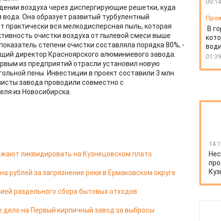
09:14
дении воздуха через диспергирующие решетки, куда
 вода. Она образует развитый турбулентный
Прои
ет практически вся мелкодисперсная пыль, которая
В г
тивность очистки воздуха от пылевой смеси выше
кото
показатель степени очистки составляла порядка 80%, -
води
ющий директор Красноярского алюминиевого завода.
01:39
рвым из предприятий отрасли установил новую
гольной пены. Инвестиции в проект составили 3 млн
листы завода проводили совместно с
ля из Новосибирска.
14:1
жают ликвидировать на Кузнецовском плато
Нес
про
Куз
а рублей за загрязнение реки в Ермаковском округе
ией раздельного сбора бытовых отходов
е дело на Первый кирпичный завод за выбросы