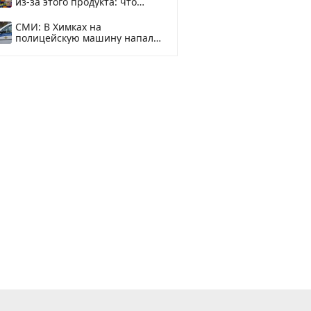
из-за этого продукта: что
купить?
СМИ: В Химках на
полицейскую машину напали
и подожгли.