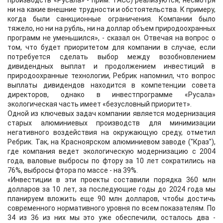
производств «Русала» - прим. ТАСС) реализуются, несмотря
ни на какие внешние трудности и обстоятельства. К примеру,
когда были санкционные ограничения. Компании было
тяжело, но ни на рубль, ни на доллар объем природоохранных
программ не уменьшился», - сказал он. Отвечая на вопрос о
том, что будет приоритетом для компании в случае, если
потребуется сделать выбор между возобновлением
дивидендных выплат и продолжением инвестиций в
природоохранные технологии, Ребрик напомнил, что вопрос
выплаты дивидендов находится в компетенции совета
директоров, однако в инвестпрограмме «Русала»
экологическая часть имеет «безусловный приоритет».
Одной из ключевых задач компании является модернизация
старых алюминиевых производств для минимизации
негативного воздействия на окружающую среду, отметил
Ребрик. Так, на Красноярском алюминиевом заводе ("Краз"),
где компания ведет экологическую модернизацию с 2004
года, валовые выбросы по фтору за 10 лет сократились на
76%, выбросы фтора по массе - на 39%.
«Инвестиции в эти проекты составили порядка 360 млн
долларов за 10 лет, за последующие годы до 2024 года мы
планируем вложить еще 90 млн долларов, чтобы достичь
современного нормативного уровня по всем показателям. По
34 из 36 из них мы это уже обеспечили, осталось два -