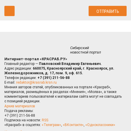
Сибирский
новостной портал
Интернет-портал «КРАСРАБ.РУ»
Главный редактор —
Павловский Владимир Евгеньевич.
Адрес редакции:
660075, Красноярский край, г. Красноярск, ул.
Железнодорожников, д. 17, пом. 9, оф. 615.
Телефон редакции:
+7 (391) 211-56-88
E-mail:
redaktor@krasrab.krsn.ru
Мнения авторов статей, опубликованных на портале «Красраб»,
материалов, размещённых в разделах «Мнения», «Молва», а также
комментариев пользователей к материалам сайта могут не совпадать
с позицией редакции.
Архив материалов
Подача рекламы:
+7 (391) 211-56-88
Подписка на новости:
RSS
«Красраб» в соцсетях:
«Телеграм»
,
«ВКонтакте»
,
«Одноклассники»