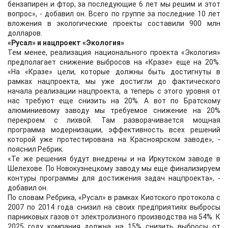
бензапирен и фтор, за последующие 6 лет мы решим и этот
вопрос», - добавил он. Всего по группе за последние 10 лет
вложения в экологические проекты составили 900 млн
долларов.
«Русал» и нацпроект «Экология»
Тем менее, реализация национального проекта «Экология»
предполагает снижение выбросов на «Кразе» еще на 20%.
«На «Кразе» цели, которые должны быть достигнуты в
рамках нацпроекта, мы уже достигли до фактического
начала реализации нацпроекта, а теперь с этого уровня от
нас требуют еще снизить на 20%. А вот по Братскому
алюминиевому заводу мы требуемое снижение на 20%
перекроем с лихвой. Там разворачивается мощная
программа модернизации, эффективность всех решений
которой уже протестирована на Красноярском заводе», -
пояснил Ребрик.
«Те же решения будут внедрены и на Иркутском заводе в
Шелехове. По Новокузнецкому заводу мы еще финализируем
контуры программы для достижения задач нацпроекта», -
добавил он.
По словам Ребрика, «Русал» в рамках Киотского протокола с
2007 по 2014 года снизил на своих предприятиях выбросы
парниковых газов от электролизного производства на 54%. К
2025 году компания должна на 15% снизить выбросы от