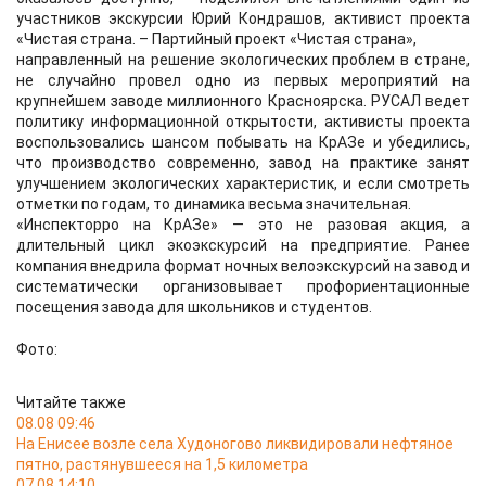
участников экскурсии Юрий Кондрашов, активист проекта
«Чистая страна. – Партийный проект «Чистая страна»,
направленный на решение экологических проблем в стране,
не случайно провел одно из первых мероприятий на
крупнейшем заводе миллионного Красноярска. РУСАЛ ведет
политику информационной открытости, активисты проекта
воспользовались шансом побывать на КрАЗе и убедились,
что производство современно, завод на практике занят
улучшением экологических характеристик, и если смотреть
отметки по годам, то динамика весьма значительная.
«Инспекторро на КрАЗе» — это не разовая акция, а
длительный цикл экоэкскурсий на предприятие. Ранее
компания внедрила формат ночных велоэкскурсий на завод и
систематически организовывает профориентационные
посещения завода для школьников и студентов.
Фото:
Читайте также
08.08 09:46
На Енисее возле села Худоногово ликвидировали нефтяное
пятно, растянувшееся на 1,5 километра
07.08 14:10