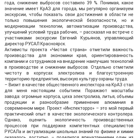
года, снижение выбросов составило 39 %. Понимая, какое
значение имеет КрАЗ для города, мы регулярно организуем
экскурсии, чтобы показать свои достижения в области не
только повышения экологической безопасности, но и
модернизации технологии, автоматизации производства,
улучшений условий труда рабочих, – рассказал на встрече с
участниками экскурсии Евгений Курьянов, управляющий
директор РУСАЛ Красноярск.
Активисты проекта «Чистая страна» отметили важность
производства для экономики края, ориентированность
компании и сотрудников на внедрение наилучших технологий
в производстве и снижении выбросов. Отдельно отметили
чистоту в корпусах электролиза и благоустроенную
территорию предприятия, высокую культуру охраны труда.
– Визит в качестве общественного инспектора на КрАЗ стал
для меня настоящим событием. Поражают масштабы
завода: огромные корпуса, цеха электролиза, литья, объемы
продукции и разнообразие применение алюминия в
современном мире. Проект «Инспекторро» – это мой первый
практический опыт в качестве экологического контролера.
Однако, оценить экологичность производственных
процессов при поддержке компетентных специалистов
РУСАЛа и актуализации школьных знаний по физике и химии
оказалось доступно, – поделился впечатлениями один из