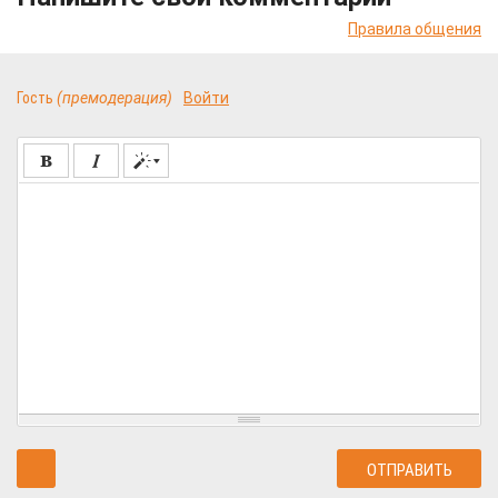
Правила общения
Гость
(премодерация)
Войти