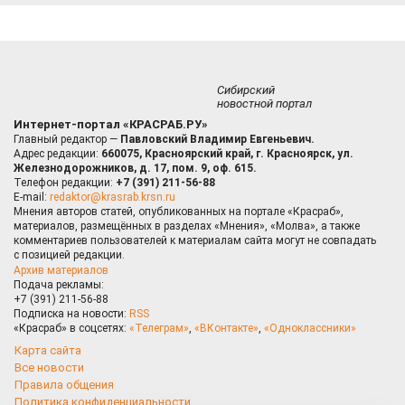
Сибирский
новостной портал
Интернет-портал «КРАСРАБ.РУ»
Главный редактор —
Павловский Владимир Евгеньевич.
Адрес редакции:
660075, Красноярский край, г. Красноярск, ул.
Железнодорожников, д. 17, пом. 9, оф. 615.
Телефон редакции:
+7 (391) 211-56-88
E-mail:
redaktor@krasrab.krsn.ru
Мнения авторов статей, опубликованных на портале «Красраб»,
материалов, размещённых в разделах «Мнения», «Молва», а также
комментариев пользователей к материалам сайта могут не совпадать
с позицией редакции.
Архив материалов
Подача рекламы:
+7 (391) 211-56-88
Подписка на новости:
RSS
«Красраб» в соцсетях:
«Телеграм»
,
«ВКонтакте»
,
«Одноклассники»
Карта сайта
Все новости
Правила общения
Политика конфиденциальности