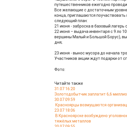
путешественников ежегодно проводи
Все желающие с достаточным уровнем
конца, приглашаются поучаствовать в
следующий план:
21 июня - заброска в базовый лагерь с
22 июня – выдача инвентаря с 9 ло 10.
вершины Малый и Большой Борус), вы
дня;
23 июня - вынос мусора до начала тр
Участников акции ждут подарки от с
Фото:
Читайте также
31.07 16:20
Золотодобытчик заплатит 6,6 миллион
30.07 09:59
Красноярцы возмущаются организац
23.07 18:06
В Красноярске возбуждено уголовно
тяжёлых металлов
20.07 09:55