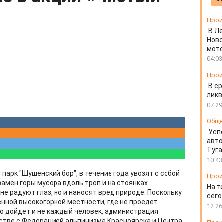
Прои
В Л
Ново
мот
04:03
Прои
В ср
ликв
07:29
Общ
Усп
авто
Туг
10:43
арк "Шушенский бор", в течение года увозят с собой
Прои
амен горы мусора вдоль троп и на стоянках.
На т
не радуют глаз, но и наносят вред природе. Поскольку
сего
нной высокогорной местности, где не проедет
12:26
го дойдет и не каждый человек, администрация
стве с Федерацией альпинизма Красноярска и Центра