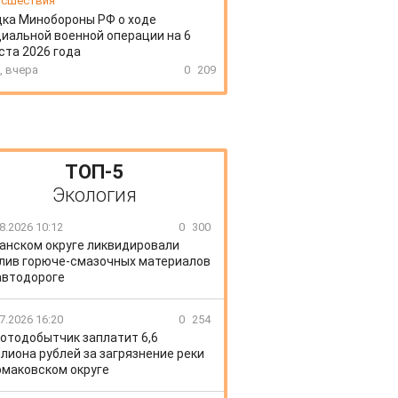
сшествия
ка Минобороны РФ о ходе
иальной военной операции на 6
ста 2026 года
, вчера
0
209
ТОП-5
Экология
8.2026 10:12
0
300
Канском округе ликвидировали
лив горюче-смазочных материалов
автодороге
7.2026 16:20
0
254
отодобытчик заплатит 6,6
лиона рублей за загрязнение реки
рмаковском округе