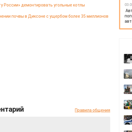
03.0
ту России» демонтировать угольные котлы
Ав
поп
нении почвы в Диксоне с ущербом более 35 миллионов
авт
ентарий
Правила общения