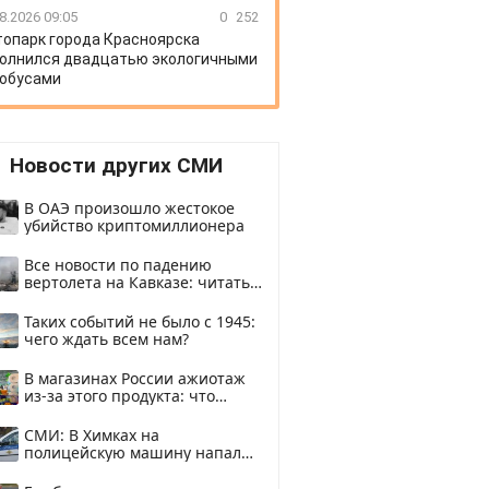
8.2026 09:05
0
252
топарк города Красноярска
олнился двадцатью экологичными
обусами
Новости других СМИ
В ОАЭ произошло жестокое
убийство криптомиллионера
Все новости по падению
вертолета на Кавказе: читать
здесь
Таких событий не было с 1945:
чего ждать всем нам?
В магазинах России ажиотаж
из-за этого продукта: что
купить?
СМИ: В Химках на
полицейскую машину напали
и подожгли.