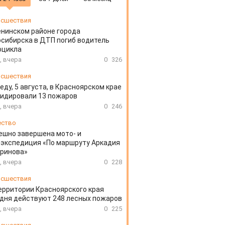
сшествия
енинском районе города
сибирска в ДТП погиб водитель
оцикла
, вчера
0
326
сшествия
еду, 5 августа, в Красноярском крае
идировали 13 пожаров
, вчера
0
246
ество
ешно завершена мото- и
экспедиция «По маршруту Аркадия
аринова»
, вчера
0
228
сшествия
ерритории Красноярского края
дня действуют 248 лесных пожаров
, вчера
0
225