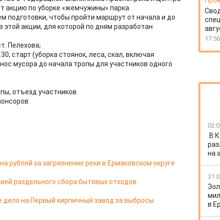
Прои
т акцию по уборке «жемчужины» парка.
Свод
 подготовки, чтобы пройти маршрут от начала и до
спец
 этой акции, для которой по дням разработан
авгу
17:56
т. Пелехова;
30, старт (уборка стоянок, леса, скал, включая
нос мусора до начала тропы для участников одного
опы, отъезд участников.
понсоров.
02.0
В 
раз
на 
а рублей за загрязнение реки в Ермаковском округе
31.0
ией раздельного сбора бытовых отходов
Зол
мил
е дело на Первый кирпичный завод за выбросы
в Е