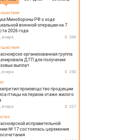
сшествия
ка Минобороны РФ о ходе
иальной военной операции на 7
ста 2026 года
, вчера
0
269
сшествия
расноярске организованная группа
ценировала ДТП для получения
аховых выплат
, вчера
0
250
ес
запретил производство продукции
яса птицы на первом этаже жилого
а
, вчера
0
227
ество
расноярской исправительной
нии № 17 состоялась церемония
косочетания