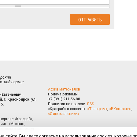
ирский
стной портал
Архив материалов
Подача рекламы:
 Евгеньевич.
+7 (391) 211-56-88
, г. Красноярск, ул.
Подписка на новости:
RSS
15.
«Красраб» в соцсетях:
«Телеграм»
,
«ВКонтакте»
,
«Одноклассники»
портале «Красраб»,
ия», «Молва»,
риалам сайта могут
на сайте, Вы даете согласие на использование cookies, которые 