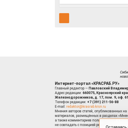
Сиб
ново
Интернет-портал «КРАСРАБ.РУ»
Главный редактор —
Павловский Владимир
Адрес редакции:
660075, Красноярский край
Железнодорожников, д. 17, пом. 9, оф. 6
Телефон редакции:
+7 (391) 211-56-88
E-mail:
redaktor@krasrab.krsn.ru
Мнения авторов статей, опубликованных на 
материалов, размещённых в разделах «Мнен
а также комментариев пользователей к мате
не совпадать с позицией редакции.
Оставаясь 