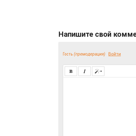
Напишите свой комм
Гость
(премодерация)
Войти