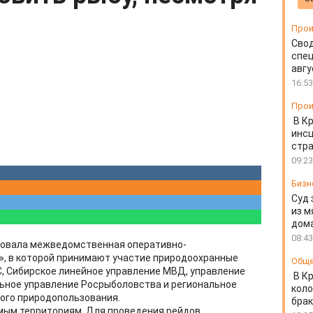
Прои
Свод
спец
авгу
16:53
Прои
В К
инс
стр
09:23
Бизн
Суд 
из м
дом
08:43
ртовала межведомственная оперативно-
», в которой принимают участие природоохранные
Общ
С, Сибирское линейное управление МВД, управление
В К
льное управление Росрыболовства и региональное
коло
ого природопользования.
бра
мым территориям. Для проведения рейдов