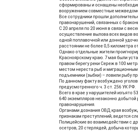
сформированы и оснащены необходи
вооружением совместные межведомс
Все сотрудники прошли дополнительн
правонарушений, связанных с бракон
С 20 апреля по 20 июня в связи с ве
осуществление вылова всех видов во
одной поплавочной или донной удочко
расстоянии не более 0,5 километра от
Однако отдельные жители проигнорир
Красноярскому краю. 7 мая были уст
правом берегу реки Сереж в 100 мет
местом нереста рыб и миграционным 
подъемники (зыбки) – ловили рыбу п
По данному факту возбуждено уголов
предусмотренного ч. 3 ст. 256 УК РФ.
Всего в крае у нарушителей изъято 53
640 экземпляров незаконно добытой
правонарушения.
Органами дознания ОВД края возбужд
признакам преступлений, ведется сл
Полицейские во взаимодействии с д
осетров, 20 стерлядей, добыча котор