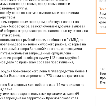
10:35
мыми плавсредствами, средствами связи и
твенные группы.
Прои
ое обучение по тактике выявления и пресечения
Зам
ьерством.
прич
сенним нерестовым периодом действует запрет на
крае
дных биоресурсов, за исключением добычи (вылова)
09:14
й с берега в пределах границ населенных пунктов и на
 этих границ.
овали запрет рыбной ловли, сообщают в ГУ МВД по
ановлены двое жителей Ужурского района, которые на
рах от дамбы озера Большой Косоголь, являющимся
путем, используя запрещенные орудия лова –
ричинив ущерб на общую сумму 142 тысячи рублей.
ное дело по признакам состава преступления,
14:1
 орудия браконьерского лова, 8 плавсредства, более 1
Нес
 рыбы. Выявлено и пресечено 773 административных
про
Куз
ено 8 уголовных дел, собрано еще 14 материалов по
едствие.
ругими правоохранительными органами изъяли 69
ых запрещена на территории Красноярского края.