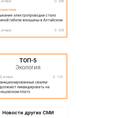
, вчера
0
206
сшествия
ыкание электропроводки стало
иной гибели женщины в Алтайском
, вчера
0
205
ТОП-5
Экология
0, вчера
0
110
анкционированные свалки
должают ликвидировать на
нецовском плато
Новости других СМИ