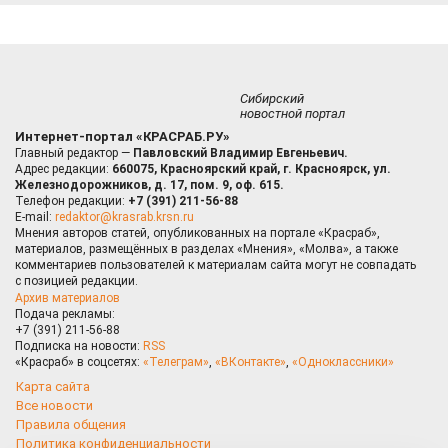
Сибирский
новостной портал
Интернет-портал «КРАСРАБ.РУ»
Главный редактор —
Павловский Владимир Евгеньевич.
Адрес редакции:
660075, Красноярский край, г. Красноярск, ул.
Железнодорожников, д. 17, пом. 9, оф. 615.
Телефон редакции:
+7 (391) 211-56-88
E-mail:
redaktor@krasrab.krsn.ru
Мнения авторов статей, опубликованных на портале «Красраб»,
материалов, размещённых в разделах «Мнения», «Молва», а также
комментариев пользователей к материалам сайта могут не совпадать
с позицией редакции.
Архив материалов
Подача рекламы:
+7 (391) 211-56-88
Подписка на новости:
RSS
«Красраб» в соцсетях:
«Телеграм»
,
«ВКонтакте»
,
«Одноклассники»
Карта сайта
Все новости
Правила общения
Политика конфиденциальности