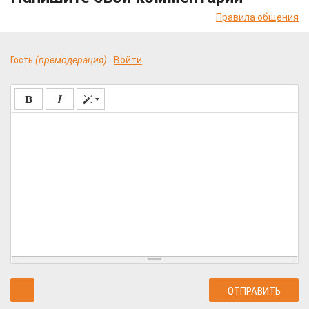
Правила общения
Гость
(премодерация)
Войти