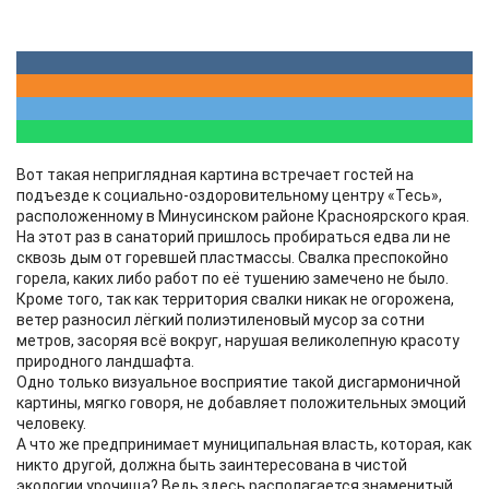
Вот такая неприглядная картина встречает гостей на
подъезде к социально-оздоровительному центру «Тесь»,
расположенному в Минусинском районе Красноярского края.
На этот раз в санаторий пришлось пробираться едва ли не
сквозь дым от горевшей пластмассы. Свалка преспокойно
горела, каких либо работ по её тушению замечено не было.
Кроме того, так как территория свалки никак не огорожена,
ветер разносил лёгкий полиэтиленовый мусор за сотни
метров, засоряя всё вокруг, нарушая великолепную красоту
природного ландшафта.
Одно только визуальное восприятие такой дисгармоничной
картины, мягко говоря, не добавляет положительных эмоций
человеку.
А что же предпринимает муниципальная власть, которая, как
никто другой, должна быть заинтересована в чистой
экологии урочища? Ведь здесь располагается знаменитый