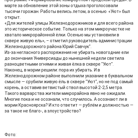
марте за обновление этой зоны отдыха проголосовали
тысячи горожан. Работы велись летом, а осенью «Уют» был
открыт.
«Для жителей улицы Железнодорожников и для всего района
это историческое событие. Только на этом микроучастке не
хватало микрорайонной ёлки. Осенью мы установили в
сквере живую ель», – отметил руководитель администрации
Железнодорожного района Юрий Савчук".
Из-за негласного распоряжения не убирать новогодние ели
до окончания Универсиады до нынешней недели светила
разноцветными огнями и живая ёлка в сквере "Уют".
Наконец, в мэрии решили: пора их убирать. И в
Железнодорожном районе выполнили указание в буквальном
смысле — срубили живую ёль в сквере "Уют", но не под самый
корень, а оставив ветвистый ствол высотой 2-2,5 метра.
Такого варварства жители микрорайона явно не ожидали.
Многие пока и не осознали, что случилось. А осознают ли в
мэрии Красноярска? И кто ответит — рублём и должностью —
за такое не благо-, а злоустройство?
Фото: