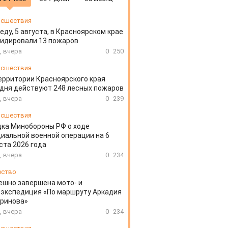
сшествия
еду, 5 августа, в Красноярском крае
идировали 13 пожаров
, вчера
0
250
сшествия
ерритории Красноярского края
дня действуют 248 лесных пожаров
, вчера
0
239
сшествия
ка Минобороны РФ о ходе
иальной военной операции на 6
ста 2026 года
, вчера
0
234
ество
ешно завершена мото- и
экспедиция «По маршруту Аркадия
аринова»
, вчера
0
234