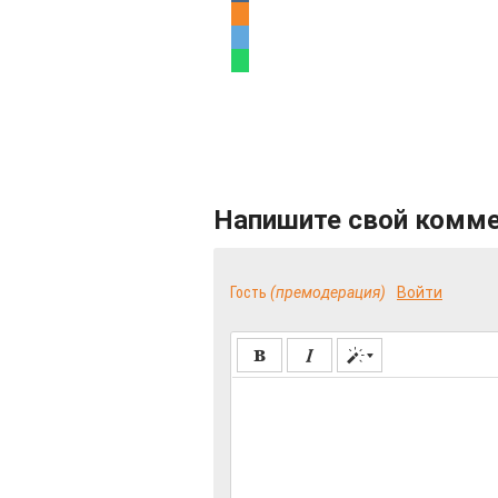
Напишите свой комм
Гость
(премодерация)
Войти