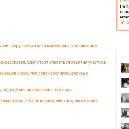
Прои
На К
спас
муж
10:13
ыявил нарушения в сети магазинов по реализации
о рассказал, кому стоит опасаться изъятия участков
аженцев и весь лук-севок реализовывались с
пройдёт День цветов тенистого сада
казали о золотой пятёрке правил ягодного сезона