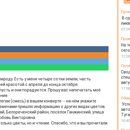
Прои
В ср
ликв
07:29
Прои
На т
сего
12:26
Прои
Свод
спец
рироду. Есть у меня четыре сотки земли, часть
авгу
й красотой с апреля до конца октября.
17:56
пусть и они порадуются. Прошу вас напечатать моё
ение.
Общ
гии (смесь) в вашем конверте -- на нём укажите
Усп
 семенами пришлю информацию о других видах цветов.
авто
ай, Белореченский район, посёлок Ганжинский, улица
Туг
Любовь Викторовна.
10:43
только цветы, но и чтение. Спасибо, что и вы прочитали