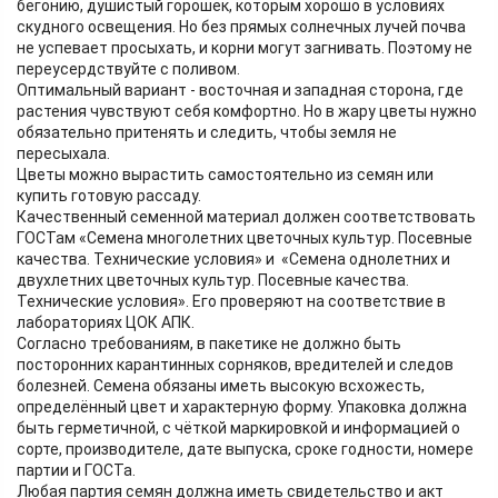
бегонию, душистый горошек, которым хорошо в условиях
скудного освещения. Но без прямых солнечных лучей почва
не успевает просыхать, и корни могут загнивать. Поэтому не
переусердствуйте с поливом.
Оптимальный вариант - восточная и западная сторона, где
растения чувствуют себя комфортно. Но в жару цветы нужно
обязательно притенять и следить, чтобы земля не
пересыхала.
Цветы можно вырастить самостоятельно из семян или
купить готовую рассаду.
Качественный семенной материал должен соответствовать
ГОСТам «Семена многолетних цветочных культур. Посевные
качества. Технические условия» и «Семена однолетних и
двухлетних цветочных культур. Посевные качества.
Технические условия». Его проверяют на соответствие в
лабораториях ЦОК АПК.
Согласно требованиям, в пакетике не должно быть
посторонних карантинных сорняков, вредителей и следов
болезней. Семена обязаны иметь высокую всхожесть,
определённый цвет и характерную форму. Упаковка должна
быть герметичной, с чёткой маркировкой и информацией о
сорте, производителе, дате выпуска, сроке годности, номере
партии и ГОСТа.
Любая партия семян должна иметь свидетельство и акт