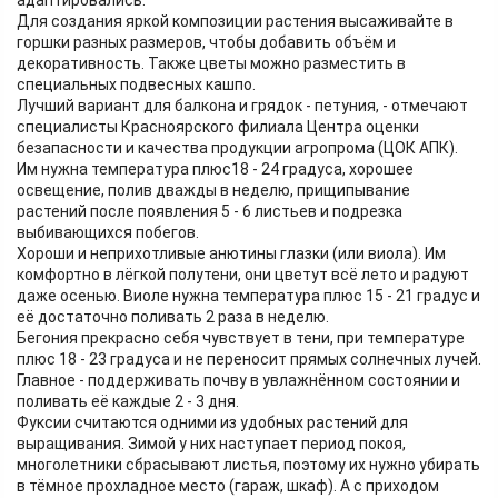
адаптировались.
Для создания яркой композиции растения высаживайте в
горшки разных размеров, чтобы добавить объём и
декоративность. Также цветы можно разместить в
специальных подвесных кашпо.
Лучший вариант для балкона и грядок - петуния, - отмечают
специалисты Красноярского филиала Центра оценки
безапасности и качества продукции агропрома (ЦОК АПК).
Им нужна температура плюс18 - 24 градуса, хорошее
освещение, полив дважды в неделю, прищипывание
растений после появления 5 - 6 листьев и подрезка
выбивающихся побегов.
Хороши и неприхотливые анютины глазки (или виола). Им
комфортно в лёгкой полутени, они цветут всё лето и радуют
даже осенью. Виоле нужна температура плюс 15 - 21 градус и
её достаточно поливать 2 раза в неделю.
Бегония прекрасно себя чувствует в тени, при температуре
плюс 18 - 23 градуса и не переносит прямых солнечных лучей.
Главное - поддерживать почву в увлажнённом состоянии и
поливать её каждые 2 - 3 дня.
Фуксии считаются одними из удобных растений для
выращивания. Зимой у них наступает период покоя,
многолетники сбрасывают листья, поэтому их нужно убирать
в тёмное прохладное место (гараж, шкаф). А с приходом