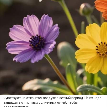
Дача
26.04.2026 15:50
416
Изображение создано ИИ
Цветы - это не только украшение, но и релакс для любителей
природы. Их можно выращивать как на грядках, так и на
балконе, чтобы радовать себя зеленью в городе.
Правильный уход - залог красоты
Для балкона и лоджии подходят герани, петунии, бегонии,
папоротники, пальмы и спатифиллум, которые хорошо себя
чувствуют на открытом воздухе в летний период. Но их надо
защищать от прямых солнечных лучей, чтобы