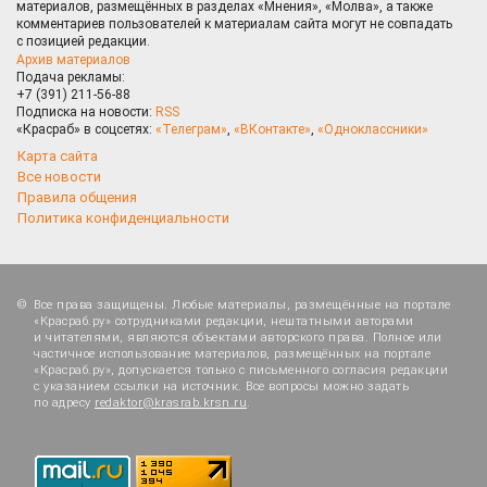
материалов, размещённых в разделах «Мнения», «Молва», а также
комментариев пользователей к материалам сайта могут не совпадать
с позицией редакции.
Архив материалов
Подача рекламы:
+7 (391) 211-56-88
Подписка на новости:
RSS
«Красраб» в соцсетях:
«Телеграм»
,
«ВКонтакте»
,
«Одноклассники»
Карта сайта
Все новости
Правила общения
Политика конфиденциальности
Все права защищены. Любые материалы, размещённые на портале
«Красраб.ру» сотрудниками редакции, нештатными авторами
и читателями, являются объектами авторского права. Полное или
частичное использование материалов, размещённых на портале
«Красраб.ру», допускается только с письменного согласия редакции
с указанием ссылки на источник. Все вопросы можно задать
по адресу
redaktor@krasrab.krsn.ru
.