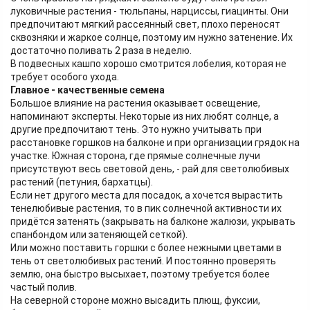
луковичные растения - тюльпаны, нарциссы, гиацинты. Они
предпочитают мягкий рассеянный свет, плохо переносят
сквозняки и жаркое солнце, поэтому им нужно затенение. Их
достаточно поливать 2 раза в неделю.
В подвесных кашпо хорошо смотрится лобелия, которая не
требует особого ухода.
Главное - качественные семена
Большое влияние на растения оказывает освещение,
напоминают эксперты. Некоторые из них любят солнце, а
другие предпочитают тень. Это нужно учитывать при
расстановке горшков на балконе и при организации грядок на
участке. Южная сторона, где прямые солнечные лучи
присутствуют весь световой день, - рай для светолюбивых
растений (петуния, бархатцы).
Если нет другого места для посадок, а хочется вырастить
тенелюбивые растения, то в пик солнечной активности их
придётся затенять (закрывать на балконе жалюзи, укрывать
спанбондом или затеняющей сеткой).
Или можно поставить горшки с более нежными цветами в
тень от светолюбивых растений. И постоянно проверять
землю, она быстро высыхает, поэтому требуется более
частый полив.
На северной стороне можно высадить плющ, фуксии,