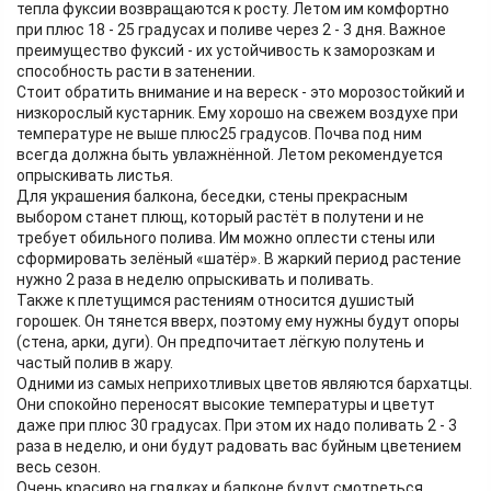
тепла фуксии возвращаются к росту. Летом им комфортно
при плюс 18 - 25 градусах и поливе через 2 - 3 дня. Важное
преимущество фуксий - их устойчивость к заморозкам и
способность расти в затенении.
Стоит обратить внимание и на вереск - это морозостойкий и
низкорослый кустарник. Ему хорошо на свежем воздухе при
температуре не выше плюс25 градусов. Почва под ним
всегда должна быть увлажнённой. Летом рекомендуется
опрыскивать листья.
Для украшения балкона, беседки, стены прекрасным
выбором станет плющ, который растёт в полутени и не
требует обильного полива. Им можно оплести стены или
сформировать зелёный «шатёр». В жаркий период растение
нужно 2 раза в неделю опрыскивать и поливать.
Также к плетущимся растениям относится душистый
горошек. Он тянется вверх, поэтому ему нужны будут опоры
(стена, арки, дуги). Он предпочитает лёгкую полутень и
частый полив в жару.
Одними из самых неприхотливых цветов являются бархатцы.
Они спокойно переносят высокие температуры и цветут
даже при плюс 30 градусах. При этом их надо поливать 2 - 3
раза в неделю, и они будут радовать вас буйным цветением
весь сезон.
Очень красиво на грядках и балконе будут смотреться