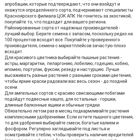
апробации, которые подтверждают, что они взойдут и
окажутся определённого сорта, подчеркивают специалисты
Красноярского филиала ЦОК АПК. Не гонитесь за экзотикой,
покупайте то, что подходит для вашего региона.
Районированные сорта от надёжных производителей -
лучший выбор. Берите семена с запасом, поскольку редко на
100 процентов всходят все. Покупайте у проверенного
производителя, семена с маркетплейсов зачастую плохо
всходят.
Для красивого цветника выбирайте пышные растения -
астры, маргаритки, пеларгонию, лобелию, годецию, кобею,
ипомею, портулак, фуксии, резеду и настурцию. Лучше
высаживать разные растения с разными сроками цветения,
чтобы яркие краски радовали вас весь сезон - до поздней
осени.
Для ампельных сортов с красиво свисающими побегами
подойдут подвесные кашпо, для остальных - горшки,
длинные балконные ящики и обычные грядки.
Обязательно летом раз в месяц подкармливайте растения
комплексными удобрениями. Если хотите пышного цветения,
то для удобрения выбирайте смеси, богатые калием и
фосфором. Регулярно заглядывайте под листья и
осматривайте стебли, чтобы проверить наличие вредителей