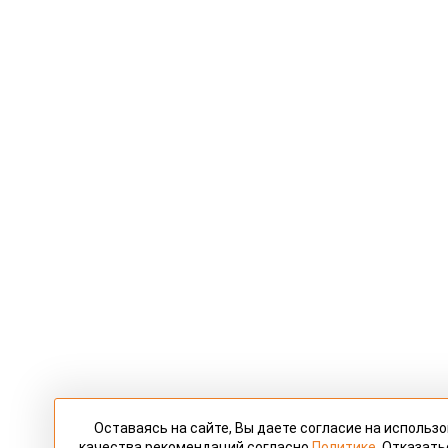
Оставаясь на сайте, Вы даете согласие на использ
качества рекомендаций согласно
Политике
. Отказать