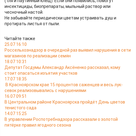
(тля и паутинный клещ). Если они появились, помогут
инсектициды, биопрепараты, мыльный раствор или
чесночный настой.
Не забывайте периодически цветам устраивать душ и
протирать листья от пыли.
Читайте также
25.07 16:10
Россельхознадзор в очередной раз выявил нарушения в сети
магазинов по реализации семян
18.07 10:31
Депутат Госдумы Александр Аксёненко рассказал, кому
стоит опасаться изъятия участков
17.07 18:35
В Красноярском крае 15 процентов саженцев и весь лук-
севок реализовывались с нарушениями
16.07 09:51
В Центральном районе Красноярска пройдёт День цветов
тенистого сада
14.07 15:25
В управлении Роспотребнадзора рассказали о золотой
пятёрке правил ягодного сезона