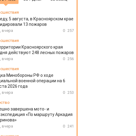
сшествия
еду, 5 августа, в Красноярском крае
идировали 13 пожаров
, вчера
0
257
сшествия
ерритории Красноярского края
дня действуют 248 лесных пожаров
, вчера
0
256
сшествия
ка Минобороны РФ о ходе
иальной военной операции на 6
ста 2026 года
, вчера
0
253
ество
ешно завершена мото- и
экспедиция «По маршруту Аркадия
аринова»
, вчера
0
241