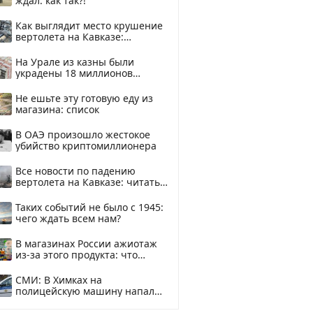
ждал: как так?!
Как выглядит место крушение
вертолета на Кавказе:
смотреть
На Урале из казны были
украдены 18 миллионов
рублей
Не ешьте эту готовую еду из
магазина: список
В ОАЭ произошло жестокое
убийство криптомиллионера
Все новости по падению
вертолета на Кавказе: читать
здесь
Таких событий не было с 1945:
чего ждать всем нам?
В магазинах России ажиотаж
из-за этого продукта: что
купить?
СМИ: В Химках на
полицейскую машину напали
и подожгли.