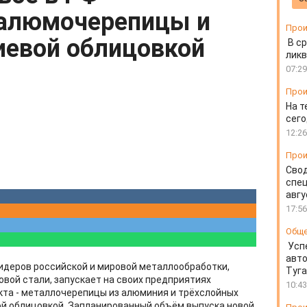
 алюмочерепицы и
Прои
иевой облицовкой
В ср
ликв
07:29
Прои
На т
сего
12:26
Прои
Свод
спец
авгу
17:56
Общ
Усп
авто
идеров российской и мировой металлообработки,
Туг
овой стали, запускает на своих предприятиях
10:43
кта - металлочерепицы из алюминия и трёхслойных
ой облицовкой. Запланированный объём выпуска новой