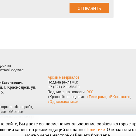
ирский
стной портал
Архив материалов
Подача рекламы:
 Евгеньевич.
+7 (391) 211-56-88
, г. Красноярск, ул.
Подписка на новости:
RSS
15.
«Красраб» в соцсетях:
«Телеграм»
,
«ВКонтакте»
,
«Одноклассники»
портале «Красраб»,
ия», «Молва»,
риалам сайта могут
на сайте, Вы даете согласие на использование cookies, которые 
ышения качества рекомендаций согласно
Политике
. Отказаться от
можно через настройки Вашего браузера.