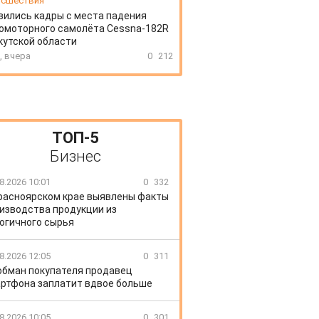
сшествия
вились кадры с места падения
омоторного самолёта Cessna-182R
кутской области
, вчера
0
212
ТОП-5
Бизнес
8.2026 10:01
0
332
расноярском крае выявлены факты
изводства продукции из
огичного сырья
8.2026 12:05
0
311
обман покупателя продавец
ртфона заплатит вдвое больше
8.2026 10:05
0
301