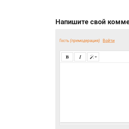
Напишите свой комм
Гость
(премодерация)
Войти