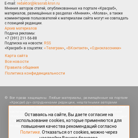
E-mail:
redaktor@krasrab.krsn.ru
Мнения авторов статей, опубликованных на портале «Красраб»,
материалов, размещённых в разделах «Мнения», «Молва», а также
комментариев пользователей к материалам сайта могут не совпадать
с позицией редакции.
Архив материалов
Подача рекламы:
+7 (391) 211-56-88
Подписка на новости:
RSS
«Красраб» в соцсетях:
«Телеграм»
,
«ВКонтакте»
,
«Одноклассники»
Карта сайта
Все новости
Правила общения
Политика конфиденциальности
Оставаясь на сайте, Вы даете согласие на
Все права защищены. Любые материалы, размещённые на портале
использование cookies, которые применяются для
«Красраб.ру» сотрудниками редакции, нештатными авторами
повышения качества рекомендаций согласно
и читателями, являются объектами авторского права. Полное или
Политике
. Отказаться от cookies, можно через
частичное использование материалов, размещённых на портале
настройки Вашего браузера.
«Красраб.ру», допускается только с письменного согласия редакции
с указанием ссылки на источник. Все вопросы можно задать
по адресу
redaktor@krasrab.krsn.ru
.
OK