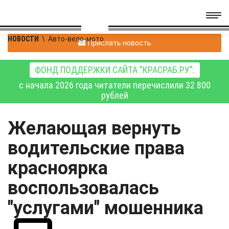
НОВОСТИ
\
Авто-вело-мото
Прислать новость
ФОНД ПОДДЕРЖКИ САЙТА "КРАСРАБ.РУ":
с начала 2026 года читатели перечислили 32 800
рублей
Желающая вернуть
водительские права
красноярка
воспользовалась
"услугами" мошенника