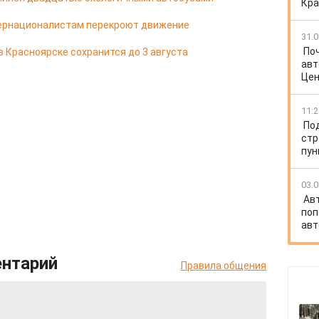
Кра
тернационалистам перекроют движение
31.0
​П
в Красноярске сохранится до 3 августа
авт
Цен
11:2
По
стр
пун
03.0
Ав
поп
авт
ентарий
Правила общения