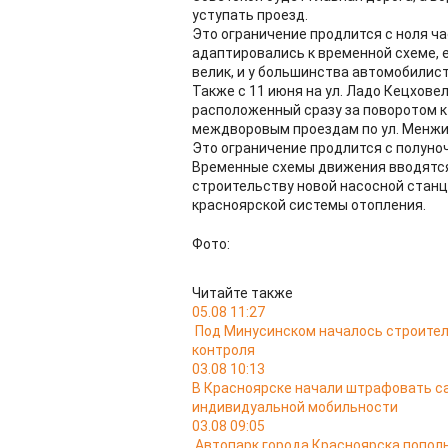
уступать проезд.
Это ограничение продлится с ноля ча
адаптировались к временной схеме, е
велик, и у большинства автомобилис
Также с 11 июня на ул. Ладо Кецхове
расположенный сразу за поворотом к
междворовым проездам по ул. Менжи
Это ограничение продлится с полуноч
Временные схемы движения вводятся 
строительству новой насосной станц
красноярской системы отопления.
Фото:
Читайте также
05.08 11:27
Под Минусинском началось строител
контроля
03.08 10:13
В Красноярске начали штрафовать са
индивидуальной мобильности
03.08 09:05
Автопарк города Красноярска попо