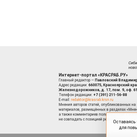
Сиб
ново
Интернет-портал «КРАСРАБ.РУ»
Главный редактор —
Павловский Владимир
Адрес редакции:
660075, Красноярский край
Железнодорожников, д. 17, пом. 9, оф. 6
Телефон редакции:
+7 (391) 211-56-88
E-mail:
redaktor@krasrab.krsn.ru
Мнения авторов статей, опубликованных на 
материалов, размещённых в разделах «Мнен
а также комментариев пользователей к мате
не совпадать с позицией редакции.
Оставаясь 
для пов