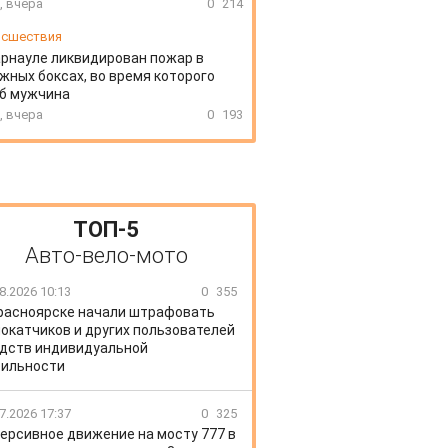
, вчера
0
214
сшествия
арнауле ликвидирован пожар в
жных боксах, во время которого
иб мужчина
, вчера
0
193
ТОП-5
Авто-вело-мото
8.2026 10:13
0
355
расноярске начали штрафовать
окатчиков и других пользователей
дств индивидуальной
ильности
7.2026 17:37
0
325
ерсивное движение на мосту 777 в