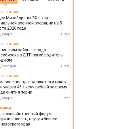
сшествия
ка Минобороны РФ о ходе
иальной военной операции на 5
ста 2026 года
, вчера
0
269
сшествия
енинском районе города
сибирска в ДТП погиб водитель
оцикла
, сегодня
0
235
сшествия
мерове псевдогадалка похитила у
ионерки 45 тысяч рублей во время
да снятия порчи
, вчера
1
227
омика
ьскохозяйственный форум
динил власть, науку и бизнес
ноярского края