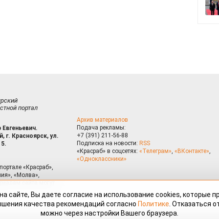
ирский
стной портал
Архив материалов
Подача рекламы:
 Евгеньевич.
+7 (391) 211-56-88
, г. Красноярск, ул.
Подписка на новости:
RSS
15.
«Красраб» в соцсетях:
«Телеграм»
,
«ВКонтакте»
,
«Одноклассники»
портале «Красраб»,
ия», «Молва»,
риалам сайта могут
на сайте, Вы даете согласие на использование cookies, которые 
ышения качества рекомендаций согласно
Политике
. Отказаться от
можно через настройки Вашего браузера.