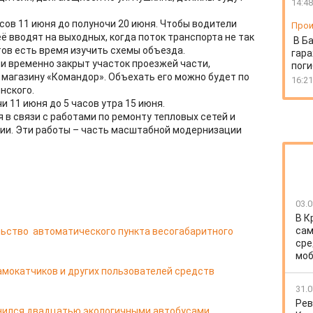
14:48
сов 11 июня до полуночи 20 июня. Чтобы водители
Прои
ё вводят на выходных, когда поток транспорта не так
В Б
тов есть время изучить схемы объезда.
гара
ли временно закрыт участок проезжей части,
пог
 магазину «Командор». Объехать его можно будет по
16:21
нского.
и 11 июня до 5 часов утра 15 июня.
в связи с работами по ремонту тепловых сетей и
ии. Эти работы – часть масштабной модернизации
03.0
В К
сам
ьство автоматического пункта весогабаритного
сре
моб
мокатчиков и других пользователей средств
31.0
Рев
лнился двадцатью экологичными автобусами