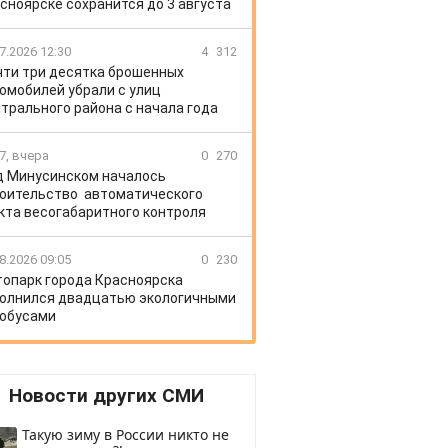
сноярске сохранится до 3 августа
7.2026 12:30
4
312
очти три десятка брошенных
омобилей убрали с улиц
трального района с начала года
7, вчера
0
270
д Минусинском началось
оительство автоматического
кта весогабаритного контроля
8.2026 09:05
0
230
топарк города Красноярска
олнился двадцатью экологичными
обусами
Новости других СМИ
Такую зиму в России никто не