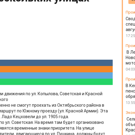
Прои
Свод
спец
авгу
17:25
Прои
В Л
Ново
мот
04:03
Прои
В Ке
пенс
и движения по ул. Копылова, Советская и Красной
обря
кого
13:55
енно не смогут проехать из Октябрьского района в
аршрут по Южному проезду (ул. Красной Армии). Эта
Экон
. Ладо Кецховели до ул. 1905 года.
Сел
о ул. Советская. На время там будет организовано
объе
явятся временные знаки приоритета. На улице
Крас
одители, двигающиеся по ул. Пушкина, должны будут