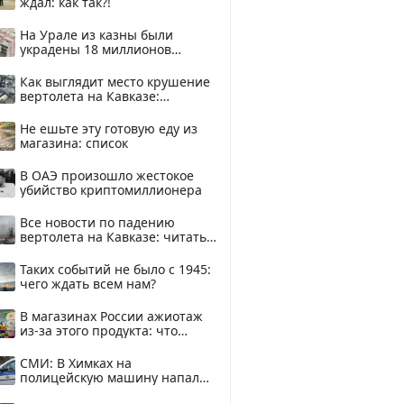
ждал: как так?!
На Урале из казны были
украдены 18 миллионов
рублей
Как выглядит место крушение
вертолета на Кавказе:
смотреть
Не ешьте эту готовую еду из
магазина: список
В ОАЭ произошло жестокое
убийство криптомиллионера
Все новости по падению
вертолета на Кавказе: читать
здесь
Таких событий не было с 1945:
чего ждать всем нам?
В магазинах России ажиотаж
из-за этого продукта: что
купить?
СМИ: В Химках на
полицейскую машину напали
и подожгли.