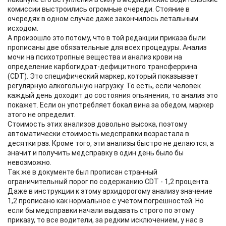
комиссии выстроились огромные очереди. Стояние в
очередях в одном случае даже закончилось летальным
исходом.
А произошло это потому, что в той редакции приказа были
прописаны две обязательные для всех процедуры. Анализ
мочи на психотропные вещества и анализ крови на
определение карбогидрат-дефицитного трансферрина
(CDT). Это специфический маркер, который показывает
регулярную алкогольную нагрузку. То есть, если человек
каждый день доходит до состояния опьянения, то анализ это
покажет. Если он употребляет бокал вина за обедом, маркер
этого не определит.
Стоимость этих анализов довольно высока, поэтому
автоматически стоимость медсправки возрастала в
десятки раз. Кроме того, эти анализы быстро не делаются, а
значит и получить медсправку в один день было бы
невозможно.
Так же в документе был прописан странный
ограничительный порог по содержанию CDT - 1,2 процента.
Даже в инструкции к этому архидорогому анализу значение
1,2 прописано как нормальное с учетом погрешностей. Но
если бы медсправки начали выдавать строго по этому
приказу, то все водители, за редким исключением, у нас в