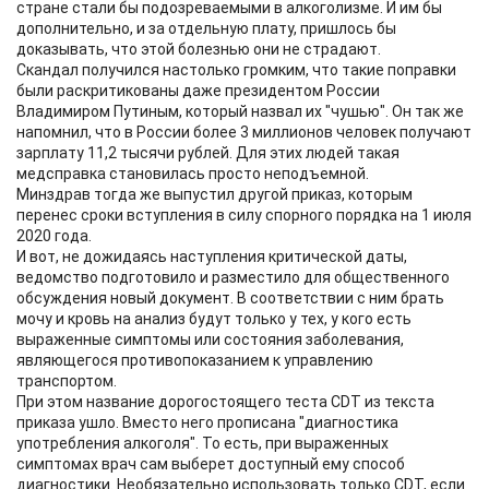
стране стали бы подозреваемыми в алкоголизме. И им бы
дополнительно, и за отдельную плату, пришлось бы
доказывать, что этой болезнью они не страдают.
Скандал получился настолько громким, что такие поправки
были раскритикованы даже президентом России
Владимиром Путиным, который назвал их "чушью". Он так же
напомнил, что в России более 3 миллионов человек получают
зарплату 11,2 тысячи рублей. Для этих людей такая
медсправка становилась просто неподъемной.
Минздрав тогда же выпустил другой приказ, которым
перенес сроки вступления в силу спорного порядка на 1 июля
2020 года.
И вот, не дожидаясь наступления критической даты,
ведомство подготовило и разместило для общественного
обсуждения новый документ. В соответствии с ним брать
мочу и кровь на анализ будут только у тех, у кого есть
выраженные симптомы или состояния заболевания,
являющегося противопоказанием к управлению
транспортом.
При этом название дорогостоящего теста CDT из текста
приказа ушло. Вместо него прописана "диагностика
употребления алкоголя". То есть, при выраженных
симптомах врач сам выберет доступный ему способ
диагностики. Необязательно использовать только СDT, если