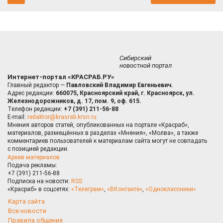
Сибирский
новостной портал
Интернет-портал «КРАСРАБ.РУ»
Главный редактор —
Павловский Владимир Евгеньевич.
Адрес редакции:
660075, Красноярский край, г. Красноярск, ул.
Железнодорожников, д. 17, пом. 9, оф. 615.
Телефон редакции:
+7 (391) 211-56-88
E-mail:
redaktor@krasrab.krsn.ru
Мнения авторов статей, опубликованных на портале «Красраб»,
материалов, размещённых в разделах «Мнения», «Молва», а также
комментариев пользователей к материалам сайта могут не совпадать
с позицией редакции.
Архив материалов
Подача рекламы:
+7 (391) 211-56-88
Подписка на новости:
RSS
«Красраб» в соцсетях:
«Телеграм»
,
«ВКонтакте»
,
«Одноклассники»
Карта сайта
Все новости
Правила общения