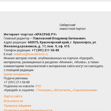
Сибирский
новостной портал
Интернет-портал «КРАСРАБ.РУ»
Главный редактор —
Павловский Владимир Евгеньевич.
Адрес редакции:
660075, Красноярский край, г. Красноярск, ул.
Железнодорожников, д. 17, пом. 9, оф. 615.
Телефон редакции:
+7 (391) 211-56-88
E-mail:
redaktor@krasrab.krsn.ru
Мнения авторов статей, опубликованных на портале «Красраб»,
материалов, размещённых в разделах «Мнения», «Молва», а также
комментариев пользователей к материалам сайта могут не совпадать
с позицией редакции.
Архив материалов
Подача рекламы:
+7 (391) 211-56-88
Подписка на новости:
RSS
«Красраб» в соцсетях:
«Телеграм»
,
«ВКонтакте»
,
«Одноклассники»
Карта сайта
Все новости
Правила общения
Политика конфиденциальности