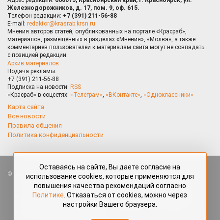
Железнодорожников, д. 17, пом. 9, оф. 615.
Телефон редакции:
+7 (391) 211-56-88
E-mail:
redaktor@krasrab.krsn.ru
Мнения авторов статей, опубликованных на портале «Красраб»,
материалов, размещённых в разделах «Мнения», «Молва», а также
комментариев пользователей к материалам сайта могут не совпадать
с позицией редакции.
Архив материалов
Подача рекламы:
+7 (391) 211-56-88
Подписка на новости:
RSS
«Красраб» в соцсетях:
«Телеграм»
,
«ВКонтакте»
,
«Одноклассники»
Карта сайта
Все новости
Правила общения
Политика конфиденциальности
Оставаясь на сайте, Вы даете согласие на
Все права защищены. Любые материалы, размещённые на портале
использование cookies, которые применяются для
«Красраб.ру» сотрудниками редакции, нештатными авторами
повышения качества рекомендаций согласно
и читателями, являются объектами авторского права. Полное или
Политике
. Отказаться от cookies, можно через
частичное использование материалов, размещённых на портале
настройки Вашего браузера.
«Красраб.ру», допускается только с письменного согласия редакции
с указанием ссылки на источник. Все вопросы можно задать
по адресу
redaktor@krasrab.krsn.ru
.