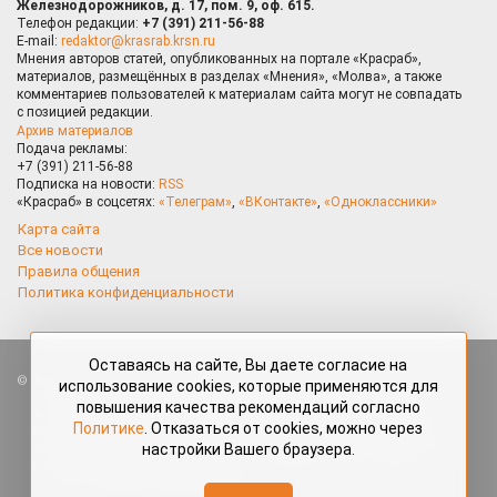
Железнодорожников, д. 17, пом. 9, оф. 615.
Телефон редакции:
+7 (391) 211-56-88
E-mail:
redaktor@krasrab.krsn.ru
Мнения авторов статей, опубликованных на портале «Красраб»,
материалов, размещённых в разделах «Мнения», «Молва», а также
комментариев пользователей к материалам сайта могут не совпадать
с позицией редакции.
Архив материалов
Подача рекламы:
+7 (391) 211-56-88
Подписка на новости:
RSS
«Красраб» в соцсетях:
«Телеграм»
,
«ВКонтакте»
,
«Одноклассники»
Карта сайта
Все новости
Правила общения
Политика конфиденциальности
Оставаясь на сайте, Вы даете согласие на
Все права защищены. Любые материалы, размещённые на портале
использование cookies, которые применяются для
«Красраб.ру» сотрудниками редакции, нештатными авторами
повышения качества рекомендаций согласно
и читателями, являются объектами авторского права. Полное или
Политике
. Отказаться от cookies, можно через
частичное использование материалов, размещённых на портале
настройки Вашего браузера.
«Красраб.ру», допускается только с письменного согласия редакции
с указанием ссылки на источник. Все вопросы можно задать
по адресу
redaktor@krasrab.krsn.ru
.