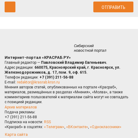
Сибирский
новостной портал
Интернет-портал «КРАСРАБ.РУ»
Главный редактор —
Павловский Владимир Евгеньевич.
Адрес редакции:
660075, Красноярский край, г. Красноярск, ул.
Железнодорожников, д. 17, пом. 9, оф. 615.
Телефон редакции:
+7 (391) 211-56-88
E-mail:
redaktor@krasrab.krsn.ru
Мнения авторов статей, опубликованных на портале «Красраб»,
материалов, размещённых в разделах «Мнения», «Молва», а также
комментариев пользователей к материалам сайта могут не совпадать
с позицией редакции.
Архив материалов
Подача рекламы:
+7 (391) 211-56-88
Подписка на новости:
RSS
«Красраб» в соцсетях:
«Телеграм»
,
«ВКонтакте»
,
«Одноклассники»
Карта сайта