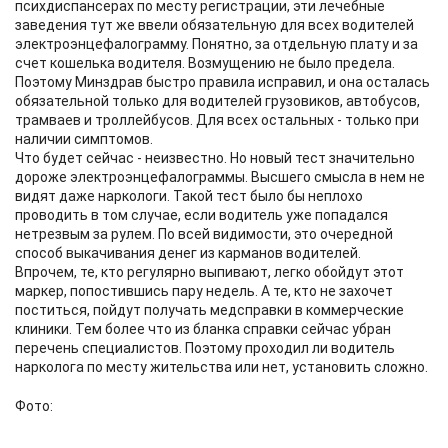
психдиспансерах по месту регистрации, эти лечебные
заведения тут же ввели обязательную для всех водителей
электроэнцефалограмму. Понятно, за отдельную плату и за
счет кошелька водителя. Возмущению не было предела.
Поэтому Минздрав быстро правила исправил, и она осталась
обязательной только для водителей грузовиков, автобусов,
трамваев и троллейбусов. Для всех остальных - только при
наличии симптомов.
Что будет сейчас - неизвестно. Но новый тест значительно
дороже электроэнцефалограммы. Высшего смысла в нем не
видят даже наркологи. Такой тест было бы неплохо
проводить в том случае, если водитель уже попадался
нетрезвым за рулем. По всей видимости, это очередной
способ выкачивания денег из карманов водителей.
Впрочем, те, кто регулярно выпивают, легко обойдут этот
маркер, попостившись пару недель. А те, кто не захочет
поститься, пойдут получать медсправки в коммерческие
клиники. Тем более что из бланка справки сейчас убран
перечень специалистов. Поэтому проходил ли водитель
нарколога по месту жительства или нет, установить сложно.
Фото: