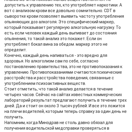
допустить к управлению тех, кто употребляет наркотики. А
вот с анализом крови все довольно сомнительно. CDT в
сыворотке крови позволяет выявить частоту употребления
опьяняющих доз алкоголя. Это специфический маркер,
который показывает регулярную алкогольную нагрузку. То
есть если человек каждый день выпивает до состояния
опьянения, то такой анализ это покажет. Если он
употребляет бокал вина за обедом. маркер этого не
определит.
Конечно, каждый день напиваться - это вредно для
здоровья. Но алкоголизм сам по себе, согласно
постановлению правительства, это не противопоказания к
управлению. Противопоказаниями считаются психические
расстройства и расстройства поведения, связанные с
употреблением психоактивных веществ.
Стоит отметить, что такой анализ делается в течение
четырех часов. Сейчас на сайтах известных коммерческих
лабораторий результат предлагают получить в течение трех
дней. Да и стоит он около 3 тысяч рублей. И все это ложится
на плечи водителей, которым теперь справку за один день не
получить.
Напомним, когда Минздрав не столь давно обязал для
получения водительской медсправки проверяться в