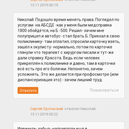
15.11.2019 00:19
Николай. Подошло время менять права. Поглядел по
услугам- на АБСДЕ -как у меня были медсправка
1800 обойдётся, на Б -500. Решил- зачем мне
полуприцеп и автобус- стал брать Б. Приехал в свою
поликлинику- там оплатил, спросили карточку взять,
зашёл к окулисту- нормально, потом по карточке
глянули что терапевт с хирургом писали и тут-же
дали справку. Красота. Ведь если человек
прикреплён к поликлинике и давно, там в карточке
всё есть про его болячки. Непонятно, зачем
усложнять. Это же делается при профосмотре (или
диспансеризация это) - зачем лишний труд.
Пожаловаться
Сергей Орловский
ответил Николай
15.11.2019 00:22
Извините- забыл- направляли ещё в