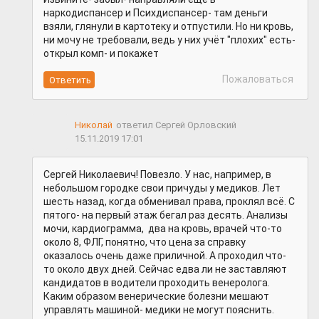
наркодиспансер и Психдиспансер- там деньги
взяли, глянули в картотеку и отпустили. Но ни кровь,
ни мочу не требовали, ведь у них учёт "плохих" есть-
открыл комп- и покажет
Пожаловаться
Николай
ответил Сергей Орловский
15.11.2019 17:01
Сергей Николаевич! Повезло. У нас, например, в
небольшом городке свои причуды у медиков. Лет
шесть назад, когда обменивал права, проклял всё. С
пятого- на первый этаж бегал раз десять. Анализы
мочи, кардиограмма, два на кровь, врачей что-то
около 8, ФЛГ, понятно, что цена за справку
оказалось очень даже приличной. А проходил что-
то около двух дней. Сейчас едва ли не заставляют
кандидатов в водители проходить венеролога.
Каким образом венерические болезни мешают
управлять машиной- медики не могут пояснить.