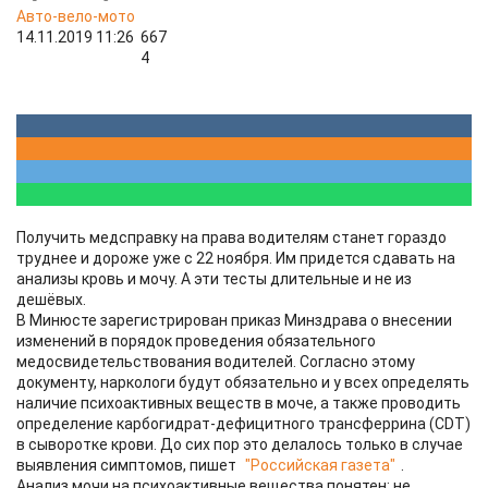
Авто-вело-мото
14.11.2019 11:26
667
4
Получить медсправку на права водителям станет гораздо
труднее и дороже уже с 22 ноября. Им придется сдавать на
анализы кровь и мочу. А эти тесты длительные и не из
дешёвых.
В Минюсте зарегистрирован приказ Минздрава о внесении
изменений в порядок проведения обязательного
медосвидетельствования водителей. Согласно этому
документу, наркологи будут обязательно и у всех определять
наличие психоактивных веществ в моче, а также проводить
определение карбогидрат-дефицитного трансферрина (CDT)
в сыворотке крови. До сих пор это делалось только в случае
выявления симптомов, пишет
"Российская газета"
.
Анализ мочи на психоактивные вещества понятен: не