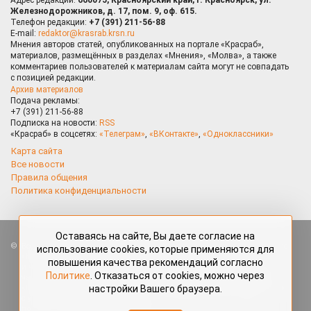
Железнодорожников, д. 17, пом. 9, оф. 615.
Телефон редакции:
+7 (391) 211-56-88
E-mail:
redaktor@krasrab.krsn.ru
Мнения авторов статей, опубликованных на портале «Красраб»,
материалов, размещённых в разделах «Мнения», «Молва», а также
комментариев пользователей к материалам сайта могут не совпадать
с позицией редакции.
Архив материалов
Подача рекламы:
+7 (391) 211-56-88
Подписка на новости:
RSS
«Красраб» в соцсетях:
«Телеграм»
,
«ВКонтакте»
,
«Одноклассники»
Карта сайта
Все новости
Правила общения
Политика конфиденциальности
Оставаясь на сайте, Вы даете согласие на
Все права защищены. Любые материалы, размещённые на портале
использование cookies, которые применяются для
«Красраб.ру» сотрудниками редакции, нештатными авторами
повышения качества рекомендаций согласно
и читателями, являются объектами авторского права. Полное или
Политике
. Отказаться от cookies, можно через
частичное использование материалов, размещённых на портале
настройки Вашего браузера.
«Красраб.ру», допускается только с письменного согласия редакции
с указанием ссылки на источник. Все вопросы можно задать
по адресу
redaktor@krasrab.krsn.ru
.