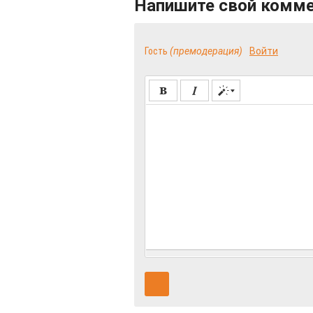
Напишите свой комм
Гость
(премодерация)
Войти