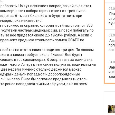
ь.
робовать. Но тут возникает вопрос, за чей счет этот
05.0
х коммерческих лабораториях стоит от трех тысяч
По
водят за 6 тысяч. Сколько это будет стоить при
стр
нсере, пока неизвестно.
пун
ет стоимость справки, которая и сейчас стоит от 700
 услугами частных медкомиссий, а потом побегать по
ь за нее придется около 2,5 тысячи рублей. А если к
03.0
о превысит среднюю стоимость полиса ОСАГО по
Ав
поп
х сайтах на этот анализ отводится три дня. По словам
авт
кого анализа требует около 4 часов. Все будет
низовано в госдиспансерах. В результате за один день
01.0
жет никто. А перед тем как ее получать, водителям на
Зав
 две недели. Именно столько держится маркер.
инт
оцедуры и деньги попадают и добропорядочные
дв
большинство. Было бы логичнее предъявлять столь
кто ранее попадался пьяным за рулем, а не ко всем