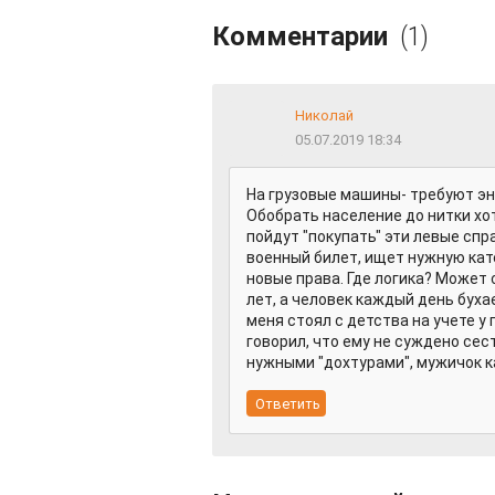
Комментарии
(1)
Николай
05.07.2019 18:34
На грузовые машины- требуют эн
Обобрать население до нитки хот
пойдут "покупать" эти левые спр
военный билет, ищет нужную кате
новые права. Где логика? Может
лет, а человек каждый день бухае
меня стоял с детства на учете у
говорил, что ему не суждено сест
нужными "дохтурами", мужичок кат