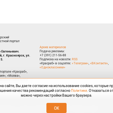
ирский
стной портал
Архив материалов
Подача рекламы:
 Евгеньевич.
+7 (391) 211-56-88
, г. Красноярск, ул.
Подписка на новости:
RSS
15.
«Красраб» в соцсетях:
«Телеграм»
,
«ВКонтакте»
,
«Одноклассники»
портале «Красраб»,
ия», «Молва»,
риалам сайта могут
на сайте, Вы даете согласие на использование cookies, которые 
ышения качества рекомендаций согласно
Политике
. Отказаться от
можно через настройки Вашего браузера.
змещённые на портале «Красраб.ру» сотрудниками редакции, нештатными
OK
 авторского права. Полное или частичное использование материалов,
скается только с письменного согласия редакции с указанием ссылки