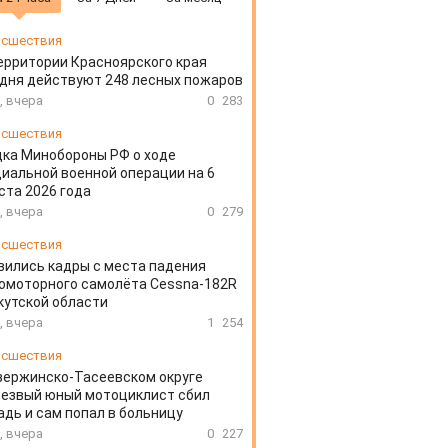
сшествия
ерритории Красноярского края
дня действуют 248 лесных пожаров
, вчера
0
283
сшествия
ка Минобороны РФ о ходе
иальной военной операции на 6
ста 2026 года
, вчера
0
279
сшествия
вились кадры с места падения
омоторного самолёта Cessna-182R
кутской области
, вчера
1
254
сшествия
зержинско-Тасеевском округе
резвый юный мотоциклист сбил
дь и сам попал в больницу
, вчера
0
227