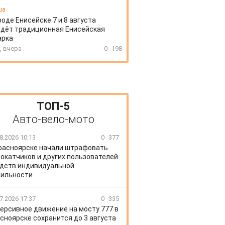
ша
роде Енисейске 7 и 8 августа
дёт традиционная Енисейская
арка
, вчера
0
198
ТОП-5
Авто-вело-мото
8.2026 10:13
0
377
расноярске начали штрафовать
окатчиков и других пользователей
дств индивидуальной
ильности
7.2026 17:37
0
335
ерсивное движение на мосту 777 в
сноярске сохранится до 3 августа