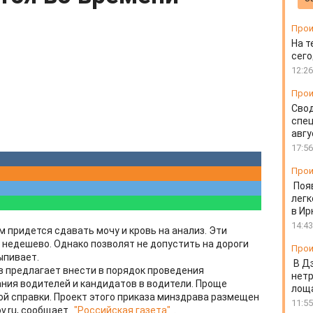
Прои
На т
сего
12:26
Прои
Свод
спец
авгу
17:56
Прои
Поя
легк
в Ир
14:43
 придется сдавать мочу и кровь на анализ. Эти
 недешево. Однако позволят не допустить на дороги
Прои
ыпивает.
В Д
 предлагает внести в порядок проведения
нет
ния водителей и кандидатов в водители. Проще
лоща
ой справки. Проект этого приказа минздрава размещен
11:55
ov.ru, сообщает
"Российская газета"
.