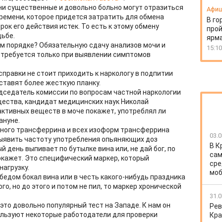
они существенные и довольно больно могут отразиться
Афи
 времени, которое придется затратить для обмена
В го
рок его действия истек. То есть к этому обмену
прой
дьбе.
ярм
ом порядке? Обязательную сдачу анализов мочи и
15:10
о требуется только при выявлении симптомов
справки не стоит приходить к наркологу в подпитии
ставят более жесткую планку.
едседатель комиссии по вопросам частной наркологии
ества, кандидат медицинских наук Николай
активных веществ в моче покажет, употреблял ли
ануне.
ного трансферрина и всех изоформ трансферрина
03.0
выявить частоту употребления опьяняющих доз
В К
й день выпивает по бутылке вина или, не дай бог, по
сам
покажет. Это специфический маркер, который
сре
нагрузку.
моб
обедом бокал вина или в честь какого-нибудь праздника
о, но до этого и потом не пил, то маркер хронической
31.0
это довольно популярный тест на Западе. К нам он
Рев
ользуют некоторые работодатели для проверки
Кра