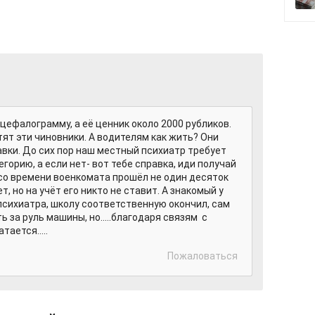
цефалограмму, а её ценник около 2000 рубликов.
ят эти чиновники. А водителям как жить? Они
авки. До сих пор наш местный психиатр требует
горию, а если нет- вот тебе справка, иди получай
 со времени военкомата прошёл не один десяток
т, но на учёт его никто не ставит. А знакомый у
 психиатра, школу соответственную окончил, сам
ь за руль машины, но.....благодаря связям с
ается.....
Пожаловаться