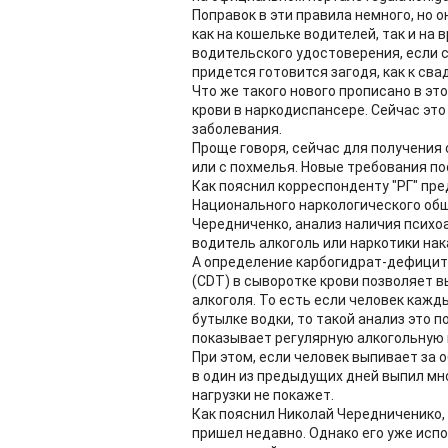
Поправок в эти правила немного, но 
как на кошельке водителей, так и на
водительского удостоверения, если с
придется готовится загодя, как к сва
Что же такого нового прописано в эт
крови в наркодиспансере. Сейчас эт
заболевания.
Проще говоря, сейчас для получения 
или с похмелья. Новые требования по
Как пояснил корреспонденту "РГ" пр
Национального наркологического общ
Чередниченко, анализ наличия психо
водитель алкоголь или наркотики нак
А определение карбогидрат-дефицит
(CDT) в сыворотке крови позволяет 
алкоголя. То есть если человек кажды
бутылке водки, то такой анализ это 
показывает регулярную алкогольную 
При этом, если человек выпивает за 
в один из предыдущих дней выпил мног
нагрузки не покажет.
Как пояснил Николай Чередниченико, 
пришел недавно. Однако его уже исп