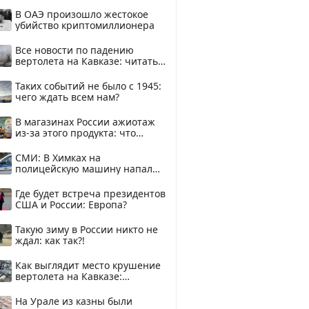
В ОАЭ произошло жестокое
убийство криптомиллионера
Все новости по падению
вертолета на Кавказе: читать
здесь
Таких событий не было с 1945:
чего ждать всем нам?
В магазинах России ажиотаж
из-за этого продукта: что
купить?
СМИ: В Химках на
полицейскую машину напали
и подожгли.
Где будет встреча президентов
США и России: Европа?
Такую зиму в России никто не
ждал: как так?!
Как выглядит место крушение
вертолета на Кавказе:
смотреть
На Урале из казны были