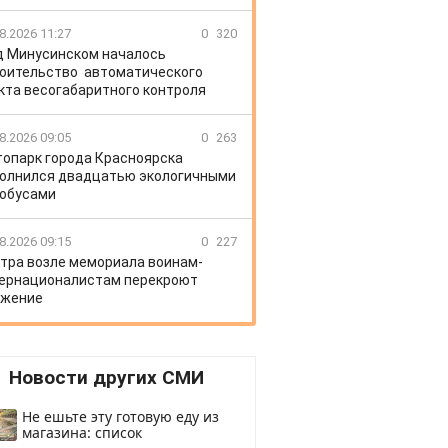
8.2026 11:27
0
320
д Минусинском началось
оительство автоматического
кта весогабаритного контроля
8.2026 09:05
0
263
топарк города Красноярска
олнился двадцатью экологичными
обусами
8.2026 09:15
0
227
тра возле мемориала воинам-
ернационалистам перекроют
ижение
Новости других СМИ
Не ешьте эту готовую еду из
магазина: список