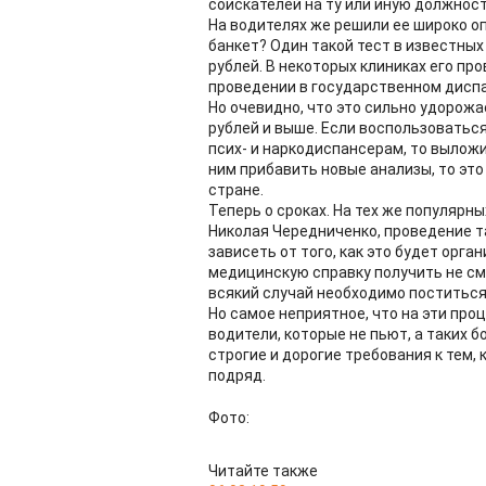
соискателей на ту или иную должност
На водителях же решили ее широко оп
банкет? Один такой тест в известны
рублей. В некоторых клиниках его про
проведении в государственном диспа
Но очевидно, что это сильно удорожа
рублей и выше. Если воспользоваться
псих- и наркодиспансерам, то выложит
ним прибавить новые анализы, то эт
стране.
Теперь о сроках. На тех же популярны
Николая Чередниченко, проведение та
зависеть от того, как это будет орга
медицинскую справку получить не смо
всякий случай необходимо поститься
Но самое неприятное, что на эти пр
водители, которые не пьют, а таких 
строгие и дорогие требования к тем, 
подряд.
Фото:
Читайте также