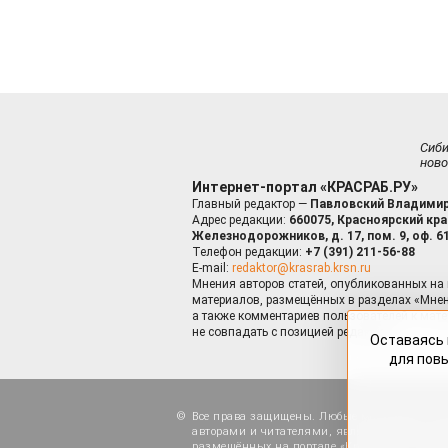
Сиб
ново
Интернет-портал «КРАСРАБ.РУ»
Главный редактор —
Павловский Владимир
Адрес редакции:
660075, Красноярский край
Железнодорожников, д. 17, пом. 9, оф. 6
Телефон редакции:
+7 (391) 211-56-88
E-mail:
redaktor@krasrab.krsn.ru
Мнения авторов статей, опубликованных на 
материалов, размещённых в разделах «Мнен
а также комментариев пользователей к мате
не совпадать с позицией редакции.
Оставаясь 
для пов
Все права защищены. Любые материалы, ра
авторами и читателями, являются объектами
размещённых на портале «Красраб.ру», допу