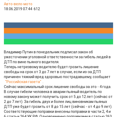
Авто-вело-мото
18.06.2019 07:44
612
Владимир Путин в понедельник подписал закон об
ужесточении уголовной ответственности за гибель людей в
ДТП по вине пьяного водителя.
Теперь нетрезвому водителю будет грозить лишение
свободы на срок от 3 до 7 лет в случае, если из-за ДТП
причинен тяжкий вред здоровью пострадавшему, сообщает
"Российская газета"
.
Сейчас максимальный срок лишение свободы за это - 4 года.
В случае гибели человека в аварии пьяный водитель по
новому закону может получить срок от 5 до 12 лет (сейчас от
2 до 7 лет). За гибель двух и более лиц виновникам пьяных
ДТП уже будет грозить от 8 до 15 лет (сейчас - от 4 до 9 лет).
Соответствующие поправки внесены поправки в части 2, 4 и
6 статьи 264 УК РФ. Одновременно поправками в статью 263