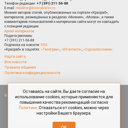
Телефон редакции:
+7 (391) 211-56-88
E-mail:
redaktor@krasrab.krsn.ru
Мнения авторов статей, опубликованных на портале «Красраб»,
материалов, размещённых в разделах «Мнения», «Молва», а также
комментариев пользователей к материалам сайта могут не совпадать
с позицией редакции.
Архив материалов
Подача рекламы:
+7 (391) 211-56-88
Подписка на новости:
RSS
«Красраб» в соцсетях:
«Телеграм»
,
«ВКонтакте»
,
«Одноклассники»
Карта сайта
Все новости
Правила общения
Политика конфиденциальности
Оставаясь на сайте, Вы даете согласие на
Все права защищены. Любые материалы, размещённые на портале
использование cookies, которые применяются для
«Красраб.ру» сотрудниками редакции, нештатными авторами
повышения качества рекомендаций согласно
и читателями, являются объектами авторского права. Полное или
Политике
. Отказаться от cookies, можно через
частичное использование материалов, размещённых на портале
настройки Вашего браузера.
«Красраб.ру», допускается только с письменного согласия редакции
с указанием ссылки на источник. Все вопросы можно задать
по адресу
redaktor@krasrab.krsn.ru
.
OK