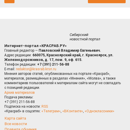
Сибирский
новостной портал
Интернет-портал «КРАСРАБ.РУ»
Главный редактор —
Павловский Владимир Евгеньевич.
Адрес редакции:
660075, Красноярский край, г. Красноярск, ул.
Железнодорожников, д. 17, пом. 9, оф. 615.
Телефон редакции:
+7 (391) 211-56-88
E-mail:
redaktor@krasrab.krsn.ru
Мнения авторов статей, опубликованных на портале «Красраб»,
материалов, размещённых в разделах «Мнения», «Молва», а также
комментариев пользователей к материалам сайта могут не совпадать
с позицией редакции.
Архив материалов
Подача рекламы:
+7 (391) 211-56-88
Подписка на новости:
RSS
«Красраб» в соцсетях:
«Телеграм»
,
«ВКонтакте»
,
«Одноклассники»
Карта сайта
Все новости
Правила общения