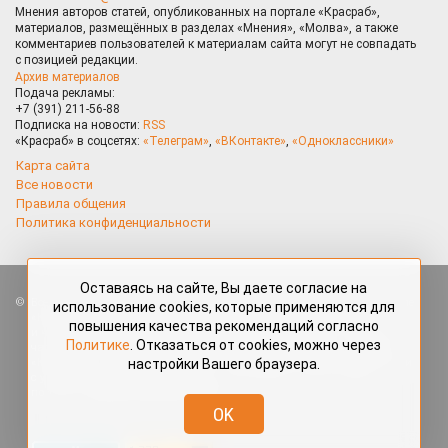
Мнения авторов статей, опубликованных на портале «Красраб»,
материалов, размещённых в разделах «Мнения», «Молва», а также
комментариев пользователей к материалам сайта могут не совпадать
с позицией редакции.
Архив материалов
Подача рекламы:
+7 (391) 211-56-88
Подписка на новости:
RSS
«Красраб» в соцсетях:
«Телеграм»
,
«ВКонтакте»
,
«Одноклассники»
Карта сайта
Все новости
Правила общения
Политика конфиденциальности
Оставаясь на сайте, Вы даете согласие на
Все права защищены. Любые материалы, размещённые на портале
использование cookies, которые применяются для
«Красраб.ру» сотрудниками редакции, нештатными авторами
повышения качества рекомендаций согласно
и читателями, являются объектами авторского права. Полное или
Политике
. Отказаться от cookies, можно через
частичное использование материалов, размещённых на портале
настройки Вашего браузера.
«Красраб.ру», допускается только с письменного согласия редакции
с указанием ссылки на источник. Все вопросы можно задать
по адресу
redaktor@krasrab.krsn.ru
.
OK