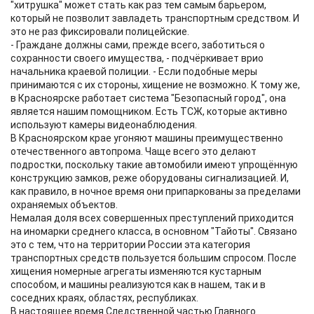
"хитрушка" может стать как раз тем самым барьером,
который не позволит завладеть транспортным средством. И
это не раз фиксировали полицейские.
- Граждане должны сами, прежде всего, заботиться о
сохранности своего имущества, - подчёркивает врио
начальника краевой полиции. - Если подобные меры
принимаются с их стороны, хищение не возможно. К тому же,
в Красноярске работает система "Безопасный город", она
является нашим помощником. Есть ТСЖ, которые активно
используют камеры видеонаблюдения.
В Красноярском крае угоняют машины преимущественно
отечественного автопрома. Чаще всего это делают
подростки, поскольку такие автомобили имеют упрощённую
конструкцию замков, реже оборудованы сигнализацией. И,
как правило, в ночное время они припаркованы за пределами
охраняемых объектов.
Немалая доля всех совершенных преступлений приходится
на иномарки среднего класса, в основном "Тайоты". Связано
это с тем, что на территории России эта категория
транспортных средств пользуется большим спросом. После
хищения номерные агрегаты изменяются кустарным
способом, и машины реализуются как в нашем, так и в
соседних краях, областях, республиках.
В настоящее время Следственной частью Главного