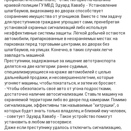
краевой полиции ГУ МВД Эдуард Хавабу. - Установление
шлагбаумов, видеокамер во дворах способствует
сохранению имущества от угонщиков. Вместе с тем задачу
для преступников граждане упрощают сами, пренебрегая
установкой охранных сигнализаций либо используя
неэффективные системы защиты. Лёгкой добычей остаются
автомобили, припаркованные в неохраняемых местах: на
парковках перед торговыми центрами, во дворах без
шлагбаумов, на улицах. Конечно, в таких случаях легче
завладеть машиной.
Преступники, задержанные за хищение автотранспорта
делятся на две категории: ранее судимые,
специализирующиеся на краже автомобилей с целью
дальнейшей продажи, и несовершеннолетние, которые
угоняют машины, чтобы покататься, и затем их бросают.
- Чтобы обезопасить своё авто от угона подростками,
достаточно наличие автосигнализации. Ставьте машину на
охраняемой территории либо во дворе под камерами. Помимо
сигнализации, эффективны так называемые "хитрушки", о
которых будет знать только владелец и близкий ему человек,
- советует Эдуард Хавабу. - Такое устройство помогут
установить в любом автосервисе.
Даже если преступнику удалось отключить сигнализацию,