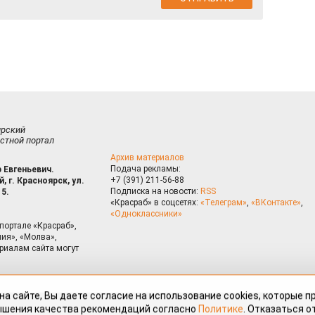
ирский
стной портал
Архив материалов
Подача рекламы:
 Евгеньевич.
+7 (391) 211-56-88
, г. Красноярск, ул.
Подписка на новости:
RSS
15.
«Красраб» в соцсетях:
«Телеграм»
,
«ВКонтакте»
,
«Одноклассники»
портале «Красраб»,
ия», «Молва»,
риалам сайта могут
на сайте, Вы даете согласие на использование cookies, которые 
ышения качества рекомендаций согласно
Политике
. Отказаться от
можно через настройки Вашего браузера.