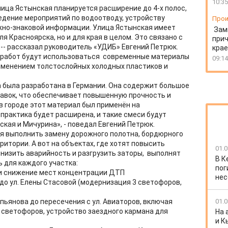
10:35
лица Ястынская планируется расширение до 4-х полос,
едение мероприятий по водоотводу, устройству
Прои
жно-знаковой информации. Улица Ястынская имеет
Зам
я Красноярска, но и для края в целом. Это связано с
прич
-- рассказал руководитель «УДИБ» Евгений Петрюк.
крае
работ будут использоваться современные материалы
09:14
рименением толстослойных холодных пластиков и
 была разработана в Германии. Она содержит большое
авок, что обеспечивает повышенную прочность и
в городе этот материал был применён на
практика будет расширена, и такие смеси будут
ская и Мичурина», - поведал Евгений Петрюк.
ся выполнить замену дорожного полотна, бордюрного
итории. А вот на объектах, где хотят повысить
01.0
низить аварийность и разгрузить заторы, выполнят
В К
 для каждого участка:
пог
 и снижение мест концентрации ДТП
нес
й до ул. Елены Стасовой (модернизация 3 светофоров,
допьянова до пересечения с ул. Авиаторов, включая
01.0
 светофоров, устройство заездного кармана для
На 
и К