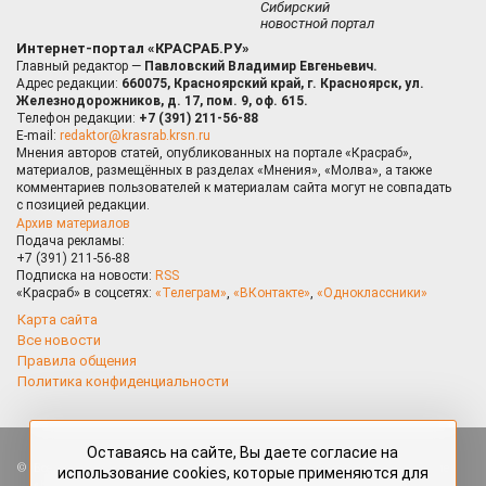
Сибирский
новостной портал
Интернет-портал «КРАСРАБ.РУ»
Главный редактор —
Павловский Владимир Евгеньевич.
Адрес редакции:
660075, Красноярский край, г. Красноярск, ул.
Железнодорожников, д. 17, пом. 9, оф. 615.
Телефон редакции:
+7 (391) 211-56-88
E-mail:
redaktor@krasrab.krsn.ru
Мнения авторов статей, опубликованных на портале «Красраб»,
материалов, размещённых в разделах «Мнения», «Молва», а также
комментариев пользователей к материалам сайта могут не совпадать
с позицией редакции.
Архив материалов
Подача рекламы:
+7 (391) 211-56-88
Подписка на новости:
RSS
«Красраб» в соцсетях:
«Телеграм»
,
«ВКонтакте»
,
«Одноклассники»
Карта сайта
Все новости
Правила общения
Политика конфиденциальности
Оставаясь на сайте, Вы даете согласие на
Все права защищены. Любые материалы, размещённые на портале
использование cookies, которые применяются для
«Красраб.ру» сотрудниками редакции, нештатными авторами