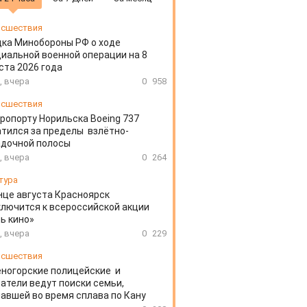
сшествия
ка Минобороны РФ о ходе
иальной военной операции на 8
ста 2026 года
, вчера
0
958
сшествия
эропорту Норильска Boeing 737
тился за пределы взлётно-
адочной полосы
, вчера
0
264
тура
нце августа Красноярск
лючится к всероссийской акции
ь кино»
, вчера
0
229
сшествия
ногорские полицейские и
атели ведут поиски семьи,
авшей во время сплава по Кану