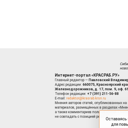
Сиб
ново
Интернет-портал «КРАСРАБ.РУ»
Главный редактор —
Павловский Владимир
Адрес редакции:
660075, Красноярский край
Железнодорожников, д. 17, пом. 9, оф. 6
Телефон редакции:
+7 (391) 211-56-88
E-mail:
redaktor@krasrab.krsn.ru
Мнения авторов статей, опубликованных на 
материалов, размещённых в разделах «Мнен
а также комментариев пользователей к мате
не совпадать с позицией редакции.
Оставаясь 
для пов