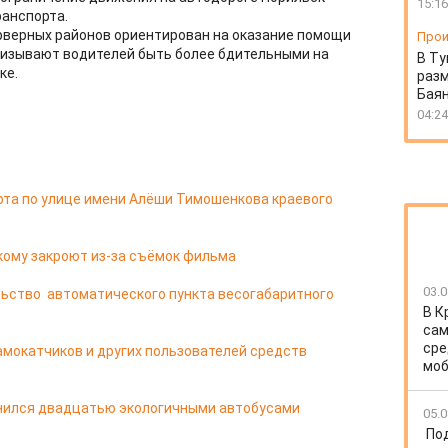
15:16
ранспорта.
рверных районов ориентирован на оказание помощи
Прои
изывают водителей быть более бдительными на
В Ту
ке.
разм
Бая
04:24
рта по улице имени Алёши Тимошенкова краевого
кому закроют из-за съёмок фильма
03.0
ьство автоматического пункта весогабаритного
В К
сам
сре
мокатчиков и других пользователей средств
моб
лнился двадцатью экологичными автобусами
05.0
По