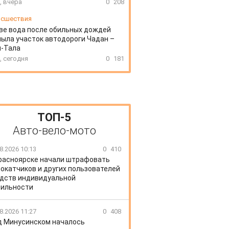
, вчера
0
208
сшествия
ве вода после обильных дождей
ыла участок автодороги Чадан –
н-Тала
, сегодня
0
181
ТОП-5
Авто-вело-мото
8.2026 10:13
0
410
расноярске начали штрафовать
окатчиков и других пользователей
дств индивидуальной
ильности
8.2026 11:27
0
408
д Минусинском началось