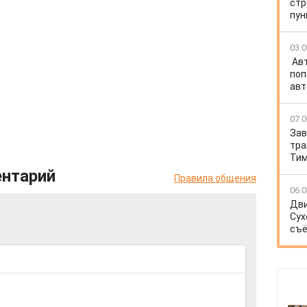
стр
пун
03.0
Ав
поп
авт
07.0
Зав
тра
Тим
ентарий
Правила общения
06.0
Дви
Сух
съё