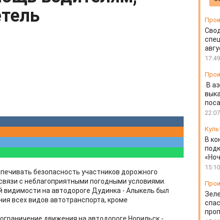
етель
Прои
Свод
спец
авгу
17:49
Прои
В а
выка
пос
22:07
Куль
В ко
подк
«Ноч
15:10
печивать безопасность участников дорожного
 связи с неблагоприятными погодными условиями.
Прои
ой видимости на автодороге Дудинка - Алыкель был
Зеле
ия всех видов автотранспорта, кроме
спас
проп
 ограничение движения на автодороге Норильск -