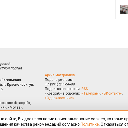
ирский
стной портал
Архив материалов
Подача рекламы:
 Евгеньевич.
+7 (391) 211-56-88
, г. Красноярск, ул.
Подписка на новости:
RSS
15.
«Красраб» в соцсетях:
«Телеграм»
,
«ВКонтакте»
,
«Одноклассники»
портале «Красраб»,
ия», «Молва»,
риалам сайта могут
на сайте, Вы даете согласие на использование cookies, которые 
ышения качества рекомендаций согласно
Политике
. Отказаться от