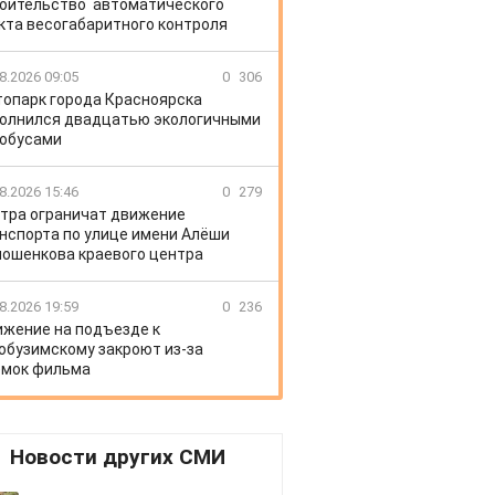
оительство автоматического
кта весогабаритного контроля
8.2026 09:05
0
306
топарк города Красноярска
олнился двадцатью экологичными
обусами
8.2026 15:46
0
279
тра ограничат движение
нспорта по улице имени Алёши
ошенкова краевого центра
8.2026 19:59
0
236
жение на подъезде к
обузимскому закроют из-за
мок фильма
Новости других СМИ