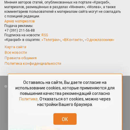
Мнения авторов статей, опубликованных на портале «Красраб»,
материалов, размещённых в разделах «Мнения», «Молва», а также
комментариев пользователей к материалам сайта могут не совпадать
с позицией редакции.
Архив материалов
Подача рекламы:
+7 (391) 211-56-88
Подписка на новости:
RSS
«Красраб» в соцсетях:
«Телеграм»
,
«ВКонтакте»
,
«Одноклассники»
Карта сайта
Все новости
Правила общения
Политика конфиденциальности
Оставаясь на сайте, Вы даете согласие на
Все права защищены. Любые материалы, размещённые на портале
использование cookies, которые применяются для
«Красраб.ру» сотрудниками редакции, нештатными авторами
повышения качества рекомендаций согласно
и читателями, являются объектами авторского права. Полное или
Политике
. Отказаться от cookies, можно через
частичное использование материалов, размещённых на портале
настройки Вашего браузера.
«Красраб.ру», допускается только с письменного согласия редакции
с указанием ссылки на источник. Все вопросы можно задать
по адресу
redaktor@krasrab.krsn.ru
.
OK