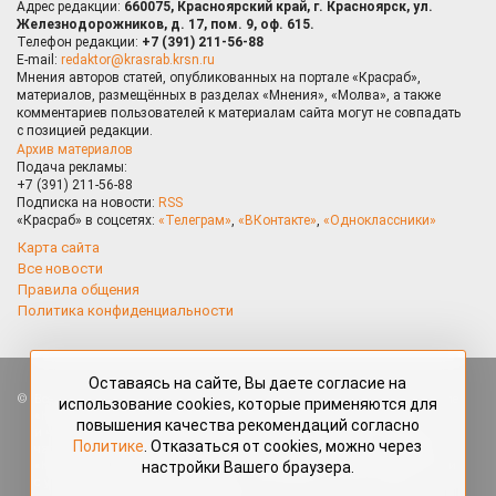
Адрес редакции:
660075, Красноярский край, г. Красноярск, ул.
Железнодорожников, д. 17, пом. 9, оф. 615.
Телефон редакции:
+7 (391) 211-56-88
E-mail:
redaktor@krasrab.krsn.ru
Мнения авторов статей, опубликованных на портале «Красраб»,
материалов, размещённых в разделах «Мнения», «Молва», а также
комментариев пользователей к материалам сайта могут не совпадать
с позицией редакции.
Архив материалов
Подача рекламы:
+7 (391) 211-56-88
Подписка на новости:
RSS
«Красраб» в соцсетях:
«Телеграм»
,
«ВКонтакте»
,
«Одноклассники»
Карта сайта
Все новости
Правила общения
Политика конфиденциальности
Оставаясь на сайте, Вы даете согласие на
Все права защищены. Любые материалы, размещённые на портале
использование cookies, которые применяются для
«Красраб.ру» сотрудниками редакции, нештатными авторами
повышения качества рекомендаций согласно
и читателями, являются объектами авторского права. Полное или
Политике
. Отказаться от cookies, можно через
частичное использование материалов, размещённых на портале
настройки Вашего браузера.
«Красраб.ру», допускается только с письменного согласия редакции
с указанием ссылки на источник. Все вопросы можно задать