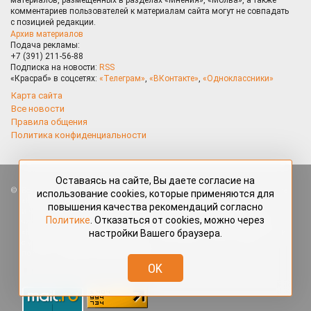
комментариев пользователей к материалам сайта могут не совпадать
с позицией редакции.
Архив материалов
Подача рекламы:
+7 (391) 211-56-88
Подписка на новости:
RSS
«Красраб» в соцсетях:
«Телеграм»
,
«ВКонтакте»
,
«Одноклассники»
Карта сайта
Все новости
Правила общения
Политика конфиденциальности
Оставаясь на сайте, Вы даете согласие на
Все права защищены. Любые материалы, размещённые на портале
использование cookies, которые применяются для
«Красраб.ру» сотрудниками редакции, нештатными авторами
повышения качества рекомендаций согласно
и читателями, являются объектами авторского права. Полное или
Политике
. Отказаться от cookies, можно через
частичное использование материалов, размещённых на портале
настройки Вашего браузера.
«Красраб.ру», допускается только с письменного согласия редакции
с указанием ссылки на источник. Все вопросы можно задать
по адресу
redaktor@krasrab.krsn.ru
.
OK