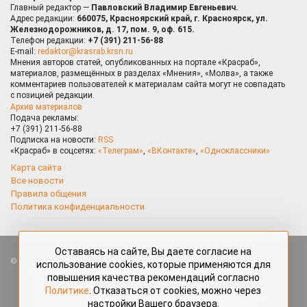
Главный редактор —
Павловский Владимир Евгеньевич.
Адрес редакции:
660075, Красноярский край, г. Красноярск, ул.
Железнодорожников, д. 17, пом. 9, оф. 615.
Телефон редакции:
+7 (391) 211-56-88
E-mail:
redaktor@krasrab.krsn.ru
Мнения авторов статей, опубликованных на портале «Красраб»,
материалов, размещённых в разделах «Мнения», «Молва», а также
комментариев пользователей к материалам сайта могут не совпадать
с позицией редакции.
Архив материалов
Подача рекламы:
+7 (391) 211-56-88
Подписка на новости:
RSS
«Красраб» в соцсетях:
«Телеграм»
,
«ВКонтакте»
,
«Одноклассники»
Карта сайта
Все новости
Правила общения
Политика конфиденциальности
Оставаясь на сайте, Вы даете согласие на
Все права защищены. Любые материалы, размещённые на портале
использование cookies, которые применяются для
«Красраб.ру» сотрудниками редакции, нештатными авторами
повышения качества рекомендаций согласно
и читателями, являются объектами авторского права. Полное или
Политике
. Отказаться от cookies, можно через
частичное использование материалов, размещённых на портале
настройки Вашего браузера.
«Красраб.ру», допускается только с письменного согласия редакции