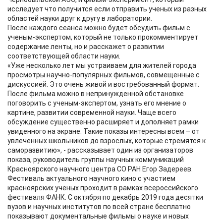
исследует что получится если отправить ученых из разных
областей науки друг к другу в лаборатории.
После каждого сеанса можно будет обсудить фильм с
ученым-экспертом, который не только прокомментирует
содержание ленты, но и расскажет о развитии
соответствующей области науки.
«Уже несколько лет мы устраиваем для жителей города
просмотры научно-популярных фильмов, совмещенные с
дискуссией. Это очень живой и востребованный формат.
После фильма можно в непринужденной обстановке
поговорить с ученым-экспертом, узнать его мнение о
картине, развитии современной науки. Чаще всего
обсуждение существенно расширяет и дополняет рамки
увиденного на экране. Такие показы интересны всем – от
увлеченных школьников до взрослых, которые стремятся к
саморазвитию», - рассказывает один из организаторов
показа, руководитель группы научных коммуникаций
Красноярского научного центра СО РАН Егор Задереев.
Фестиваль актуального научного кино с участием
красноярских ученых проходит в рамках всероссийского
фестиваля ФАНК. С октября по декабрь 2019 года десятки
вузов и научных институтов по всей стране бесплатно
показывают документальные фильмы о науке и новых