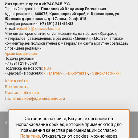
Интернет-портал «КРАСРАБ.РУ»
Главный редактор —
Павловский Владимир Евгеньевич.
Адрес редакции:
660075, Красноярский край, г. Красноярск, ул.
Железнодорожников, д. 17, пом. 9, оф. 615.
Телефон редакции:
+7 (391) 211-56-88
E-mail:
redaktor@krasrab.krsn.ru
Мнения авторов статей, опубликованных на портале «Красраб»,
материалов, размещённых в разделах «Мнения», «Молва», а также
комментариев пользователей к материалам сайта могут не совпадать
с позицией редакции.
Архив материалов
Подача рекламы:
+7 (391) 211-56-88
Подписка на новости:
RSS
«Красраб» в соцсетях:
«Телеграм»
,
«ВКонтакте»
,
«Одноклассники»
Карта сайта
Все новости
Правила общения
Политика конфиденциальности
Оставаясь на сайте, Вы даете согласие на
Все права защищены. Любые материалы, размещённые на портале
использование cookies, которые применяются для
«Красраб.ру» сотрудниками редакции, нештатными авторами
повышения качества рекомендаций согласно
и читателями, являются объектами авторского права. Полное или
Политике
. Отказаться от cookies, можно через
частичное использование материалов, размещённых на портале