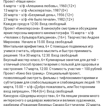
Проект «Наше кино»:
6 марта – х/ф «Алешкина любовь», 1960 (12+)
13 марта – х/ф «Акселератка», 1987 (0+)
20 марта – х/ф «Безумный день», 1956 (12+)
27 марта – х/ф «Не было печали», 1982 (12+)
Каждую среду в 12:00. Вход свободный.
Проект «Киноперсона». В киноклубе смотрим и обсуждаем
яркие персоны мирового кинематографа. 15 марта – х/ф
«Человек с бульвара Капцуинов», (16+). Творчество Андрея
Миронова. Начало в 15:00. Вход свободный.
Ментальная арифметика, 6+ С помощью подвижных игр
учимся считать, образно мыслить и быстро принимать
решения. 16 и 30 марта, 12:30. Вход свободный.
Вкусный мастер-класс, 6+ Кулинарные занятия для детей –
отличный способ провести время с пользой для здоровья и
настроения. 17 марта, 12:00. Стоимость участия – 100 рублей.
Проект «Кино без границ». Специальный проект,
позволяющий смотреть фильмы с тифлокомментариями и
субтитрами для слабослышащих и слабовидящих людей. 19
марта, 15:00 — х/ф «Добро пожаловать, или Посторонним
вход запрещен», 1964 (6+). Вход свободный.
Киноурок «Шедевры искусства», 6+ На лекции узнаем много
интересного о шедеврах живописи и великих художниках,
разберем «Рождение Венеры» Сандро Боттичелли. 22 марта,