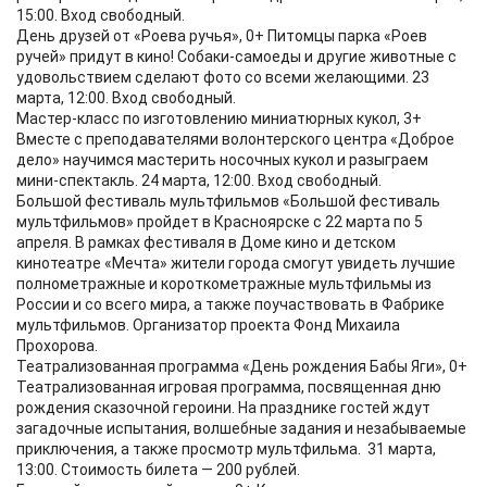
15:00. Вход свободный.
День друзей от «Роева ручья», 0+ Питомцы парка «Роев
ручей» придут в кино! Собаки-самоеды и другие животные с
удовольствием сделают фото со всеми желающими. 23
марта, 12:00. Вход свободный.
Мастер-класс по изготовлению миниатюрных кукол, 3+
Вместе с преподавателями волонтерского центра «Доброе
дело» научимся мастерить носочных кукол и разыграем
мини-спектакль. 24 марта, 12:00. Вход свободный.
Большой фестиваль мультфильмов «Большой фестиваль
мультфильмов» пройдет в Красноярске с 22 марта по 5
апреля. В рамках фестиваля в Доме кино и детском
кинотеатре «Мечта» жители города смогут увидеть лучшие
полнометражные и короткометражные мультфильмы из
России и со всего мира, а также поучаствовать в Фабрике
мультфильмов. Организатор проекта Фонд Михаила
Прохорова.
Театрализованная программа «День рождения Бабы Яги», 0+
Театрализованная игровая программа, посвященная дню
рождения сказочной героини. На празднике гостей ждут
загадочные испытания, волшебные задания и незабываемые
приключения, а также просмотр мультфильма. 31 марта,
13:00. Стоимость билета — 200 рублей.