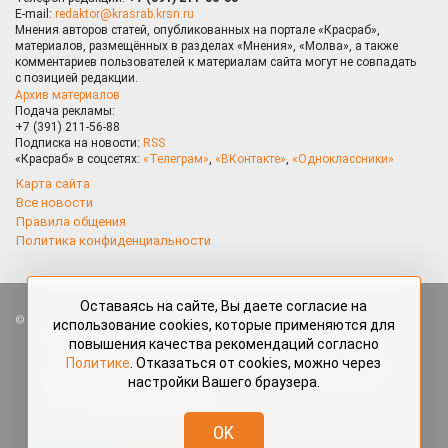
E-mail:
redaktor@krasrab.krsn.ru
Мнения авторов статей, опубликованных на портале «Красраб»,
материалов, размещённых в разделах «Мнения», «Молва», а также
комментариев пользователей к материалам сайта могут не совпадать
с позицией редакции.
Архив материалов
Подача рекламы:
+7 (391) 211-56-88
Подписка на новости:
RSS
«Красраб» в соцсетях:
«Телеграм»
,
«ВКонтакте»
,
«Одноклассники»
Карта сайта
Все новости
Правила общения
Политика конфиденциальности
Оставаясь на сайте, Вы даете согласие на
Все права защищены. Любые материалы, размещённые на портале
использование cookies, которые применяются для
«Красраб.ру» сотрудниками редакции, нештатными авторами
повышения качества рекомендаций согласно
и читателями, являются объектами авторского права. Полное или
Политике
. Отказаться от cookies, можно через
частичное использование материалов, размещённых на портале
настройки Вашего браузера.
«Красраб.ру», допускается только с письменного согласия редакции
с указанием ссылки на источник. Все вопросы можно задать
по адресу
redaktor@krasrab.krsn.ru
.
OK