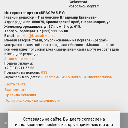
Сибирский
новостной портал
Интернет-портал «КРАСРАБ.РУ»
Главный редактор —
Павловский Владимир Евгеньевич.
Адрес редакции:
660075, Красноярский край, г. Красноярск, ул.
Железнодорожников, д. 17, пом. 9, оф. 615.
Телефон редакции:
+7 (391) 211-56-88
E-mail:
redaktor@krasrab.krsn.ru
Мнения авторов статей, опубликованных на портале «Красраб»,
материалов, размещённых в разделах «Мнения», «Молва», а также
комментариев пользователей к материалам сайта могут не совпадать
с позицией редакции.
Архив материалов
Подача рекламы:
+7 (391) 211-56-88
Подписка на новости:
RSS
«Красраб» в соцсетях:
«Телеграм»
,
«ВКонтакте»
,
«Одноклассники»
Карта сайта
Все новости
Правила общения
Политика конфиденциальности
Оставаясь на сайте, Вы даете согласие на
Все права защищены. Любые материалы, размещённые на портале
использование cookies, которые применяются для
«Красраб.ру» сотрудниками редакции, нештатными авторами