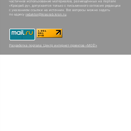
частичное использование материалов, размещённых на портале
«Красраб.ру», допускается только с письменного согласия редакции
с указанием ссылки на источник. Все вопросы можно задать
по адресу
redaktor@krasrab.krsn.ru
.
Разработка портала:
Центр интернет-проектов «МОЁ!»