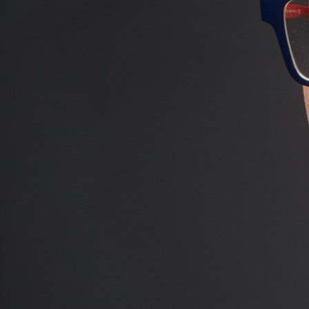
Мюзикл Красноярского музыкального театра "Винил",
поставленный главным режиссёром Николаем
Покотыло, выдвинут на "Золотую маску" в шести
номинациях, чего в истории театра не случалось ещё
ни разу. В конце февраля красноярцы покажут свою
работу на прославленной сцене академического
Театра имени Моссовета. Об этом и многом другом
мы поговорили с соискателем "Золотой маски" в
номинации "Оперетта-мюзикл. Работа режиссёра"
Николаем Покотыло.
- Для вас, Николай Дмитриевич, это какая по счёту