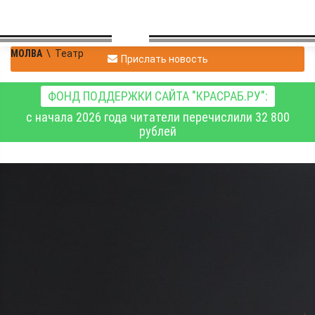
МОЛВА
\
Театр
Прислать новость
ФОНД ПОДДЕРЖКИ САЙТА "КРАСРАБ.РУ":
с начала 2026 года читатели перечислили 32 800
рублей
Сергей Павленко
|
Театр
08.02.2019 12:19
|
0
1773
НИКОЛАЙ ПОКОТЫЛО:
"ПРОСТО ТАК "ЗОЛОТУЮ
МАСКУ" НЕ ДАЮТ"