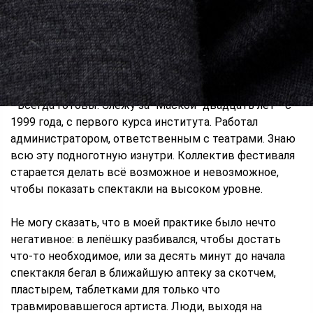
триумфом возвратился из Москвы, была дана пресс-
конференция, на которой рассказали, как непросто
приходилось сибирякам в борьбе вовсе не
творческой: даже декорации исчезали, как будто
строились какие-то интриги... Готовы к такой борьбе?
- Всегда готовы. Слежу за "Маской" двадцать лет - с
1999 года, с первого курса института. Работал
администратором, ответственным с театрами. Знаю
всю эту подноготную изнутри. Коллектив фестиваля
старается делать всё возможное и невозможное,
чтобы показать спектакли на высоком уровне.
Не могу сказать, что в моей практике было нечто
негативное: в лепёшку разбивался, чтобы достать
что-то необходимое, или за десять минут до начала
спектакля бегал в ближайшую аптеку за скотчем,
пластырем, таблетками для только что
травмировавшегося артиста. Люди, выходя на