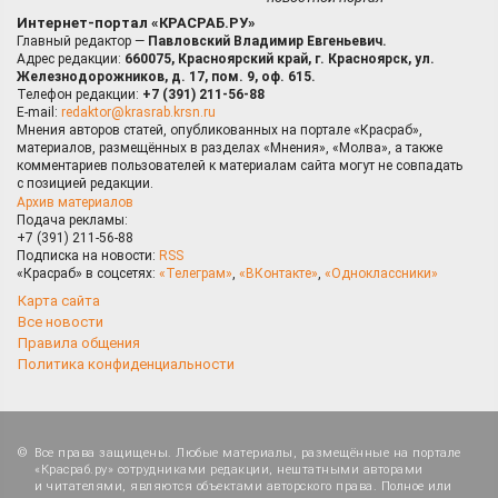
Интернет-портал «КРАСРАБ.РУ»
Главный редактор —
Павловский Владимир Евгеньевич.
Адрес редакции:
660075, Красноярский край, г. Красноярск, ул.
Железнодорожников, д. 17, пом. 9, оф. 615.
Телефон редакции:
+7 (391) 211-56-88
E-mail:
redaktor@krasrab.krsn.ru
Мнения авторов статей, опубликованных на портале «Красраб»,
материалов, размещённых в разделах «Мнения», «Молва», а также
комментариев пользователей к материалам сайта могут не совпадать
с позицией редакции.
Архив материалов
Подача рекламы:
+7 (391) 211-56-88
Подписка на новости:
RSS
«Красраб» в соцсетях:
«Телеграм»
,
«ВКонтакте»
,
«Одноклассники»
Карта сайта
Все новости
Правила общения
Политика конфиденциальности
Все права защищены. Любые материалы, размещённые на портале
«Красраб.ру» сотрудниками редакции, нештатными авторами
и читателями, являются объектами авторского права. Полное или