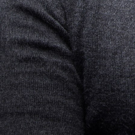
как у нас. Главная проблема, с которой мы
столкнулись,- отсутствие глубины задника для
проекции, но всё решили с помощью светодиодного
экрана: дорого, но качественно. Зато в этом театре
прекрасная оркестровая яма, куда входит весь наш
оркестр, зал на 1 200 мест. Кстати, почти все билеты
уже проданы.
- Красноярский театр музыкальной комедии уже
выигрывал "Золотую маску" с мюзиклом "Инкогнито
из Петербурга"...
- Кто из москвичей помнит тот театр двадцатилетней
давности? Люди идут и смотрят: если это в
программе "Золотой маски", значит, заслуживает
внимания.
- Помню, когда "Инкогнито из Петербурга" с