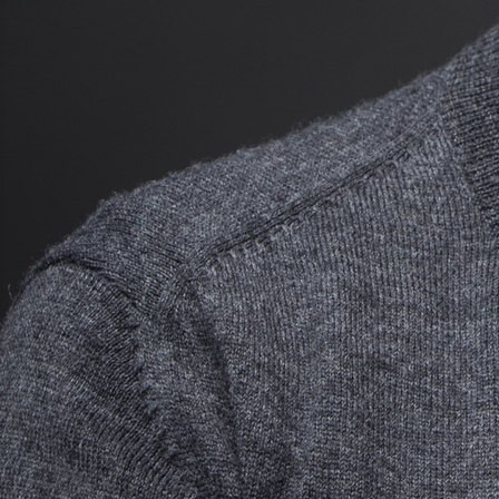
"Золотая маска"?
- Первая. Если говорить о "Мёртвых душах", то мы
были в лонг-листе. Это расширенный список самых
заметных премьер в музыкальном театре за
прошедший сезон. Конечно, не номинация, но тоже
очень важный этап.
В сопутствующих "Золотой маске" программах
происходит много интересного, и, если есть
возможность, привозят что-то в Москву. Мы же
повезём в столицу сто пятьдесят человек плюс фура
декораций, двести костюмов, сто музыкальных
инструментов.
- Сцена Театра имени Моссовета, наверное,
огромная?
- Сцена не больше нашей, правда, не столь удобная,