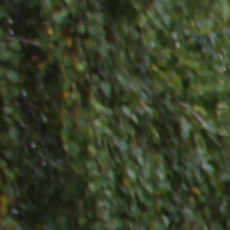
9 декабря 2018 года в Сибирском юридическом
институте МВД России состоится День открытых
дверей. Любой желающий сможет познакомиться с
учебным заведением, готовящим специалистов для
органов внутренних дел. Для гостей будет проведена
экскурсия по вузу, организованы показательные
выступления курсантов. Юноши и девушки
продемонстрируют навыки боевой подготовки,
приобретенные ими всего за несколько лет обучения
в институте. Школьники, их родители получат
возможность лично пообщаться с руководителями
учебного заведения и получить ответы на
интересующие вопросы.