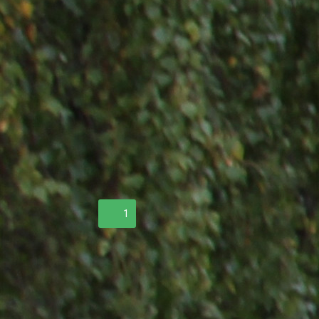
Сибирский юридический институт МВД России
откроет свои двери 9 декабря в 10.00. Для входа на
территорию учебного заведения при себе необходимо
иметь документ, удостоверяющий личность. Адрес
института: г. Красноярск, ул. Рокоссовского, д. 20.
Проезд автобусами № 8, 23, 53, 61, 65, 69, 71, 79, 81, 83.
Е-mail: sibli@mvd.ru, сайт: www.сибюи.мвд.рф
Комментировать
1