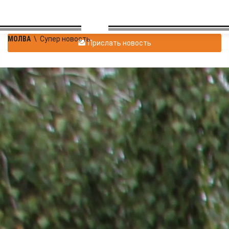
МОЛВА
\
Супер новость
Прислать новость
olia_le
|
Супер новость
29.11.2018 22:24
|
0
1546
1
9 декабря 2018 года в
CибЮИ МВД России
состоится День открытых
дверей