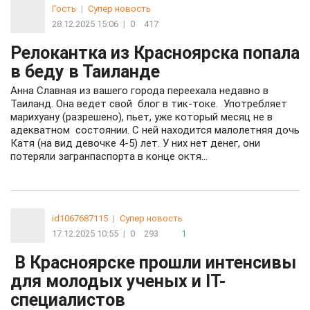
Гость
|
Супер новость
28.12.2025 15:06
|
0
417
Релокантка из Красноярска попала
в беду в Таиланде
Анна Славная из вашего города переехала недавно в
Таиланд. Она ведет свой блог в тик-токе. Употребляет
марихуану (разрешено), пьет, уже который месяц не в
адекватном состоянии. С ней находится малолетняя дочь
Катя (на вид девочке 4-5) лет. У них нет денег, они
потеряли загранпаспорта в конце октя...
id1067687115
|
Супер новость
17.12.2025 10:55
|
0
293
1
В Красноярске прошли интенсивы
для молодых ученых и IT-
специалистов