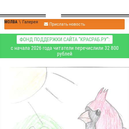
МОЛВА
\
Галерея
Прислать новость
ФОНД ПОДДЕРЖКИ САЙТА "КРАСРАБ.РУ":
с начала 2026 года читатели перечислили 32 800
рублей
Владимир
|
Галерея
Павловский
08.06.2020 16:43
|
0
1574
Три рисунка от Дианы