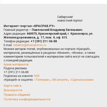
Сибирский
новостной портал
Интернет-портал «КРАСРАБ.РУ»
Главный редактор —
Павловский Владимир Евгеньевич.
Адрес редакции:
660075, Красноярский край, г. Красноярск, ул.
Железнодорожников, д. 17, пом. 9, оф. 615.
Телефон редакции:
+7 (391) 211-56-88
E-mail:
redaktor@krasrab.krsn.ru
Мнения авторов статей, опубликованных на портале «Красраб»,
материалов, размещённых в разделах «Мнения», «Молва», а также
комментариев пользователей к материалам сайта могут не совпадать
с позицией редакции.
Архив материалов
Подача рекламы:
+7 (391) 211-56-88
Подписка на новости:
RSS
«Красраб» в соцсетях:
«Телеграм»
,
«ВКонтакте»
,
«Одноклассники»
Карта сайта
Все новости
Правила общения
Политика конфиденциальности