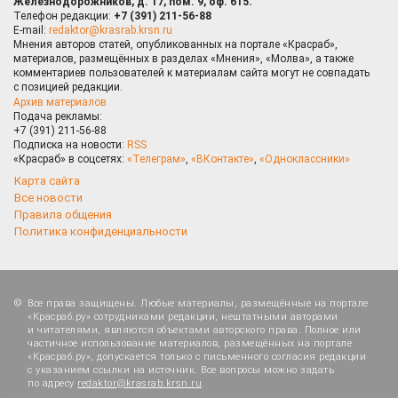
Железнодорожников, д. 17, пом. 9, оф. 615.
Телефон редакции:
+7 (391) 211-56-88
E-mail:
redaktor@krasrab.krsn.ru
Мнения авторов статей, опубликованных на портале «Красраб»,
материалов, размещённых в разделах «Мнения», «Молва», а также
комментариев пользователей к материалам сайта могут не совпадать
с позицией редакции.
Архив материалов
Подача рекламы:
+7 (391) 211-56-88
Подписка на новости:
RSS
«Красраб» в соцсетях:
«Телеграм»
,
«ВКонтакте»
,
«Одноклассники»
Карта сайта
Все новости
Правила общения
Политика конфиденциальности
Все права защищены. Любые материалы, размещённые на портале
«Красраб.ру» сотрудниками редакции, нештатными авторами
и читателями, являются объектами авторского права. Полное или
частичное использование материалов, размещённых на портале
«Красраб.ру», допускается только с письменного согласия редакции
с указанием ссылки на источник. Все вопросы можно задать
по адресу
redaktor@krasrab.krsn.ru
.