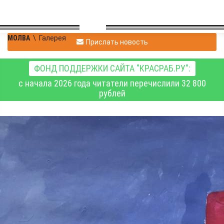
МОЛВА
\
Галерея
Прислать новость
ФОНД ПОДДЕРЖКИ САЙТА "КРАСРАБ.РУ":
с начала 2026 года читатели перечислили 32 800
рублей
Владимир
|
Галерея
Павловский
21.01.2020 19:03
|
0
1550
Рисуют дети. "Мой
снеговик"