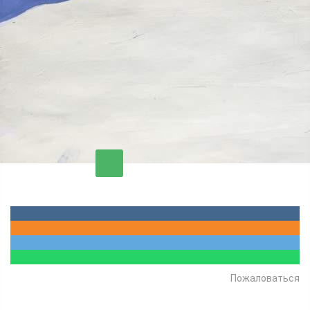
бабушкам, а также педагогам: рисунки можно
принести в редакцию газеты "Красноярский рабочий",
отправить почтой по адресу: 660075, г. Красноярск, ул.
Железнодорожников, д. 17, этаж 6, переслать на
электронной адрес redaktor@krasrab.krsn.ru или
разместить на сайте www.krasrab.ru в разделе "Молва"
под рубрикой "Галерея".
Комментировать
Пожаловаться