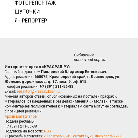
ФОТОРЕПОРТАЖ
ШУТОЧКИ
Я - РЕПОРТЕР
Сибирский
новостной портал
Интернет-портал «КРАСРАБ.РУ»
Главный редактор —
Павловский Владимир Евгеньевич.
Адрес редакции:
660075, Красноярский край, г. Красноярск, ул.
Железнодорожников, д. 17, пом. 9, оф. 615.
Телефон редакции:
+7 (391) 211-56-88
E-mail:
redaktor@krasrab.krsn.ru
Мнения авторов статей, опубликованных на портале «Красраб»,
материалов, размещённых в разделах «Мнения», «Молва», а также
комментариев пользователей к материалам сайта могут не совпадать
с позицией редакции.
Архив материалов
Подача рекламы:
+7 (391) 211-56-88
Подписка на новости:
RSS
«Красраб» в соцсетях:
«Телеграм»
,
«ВКонтакте»
,
«Одноклассники»