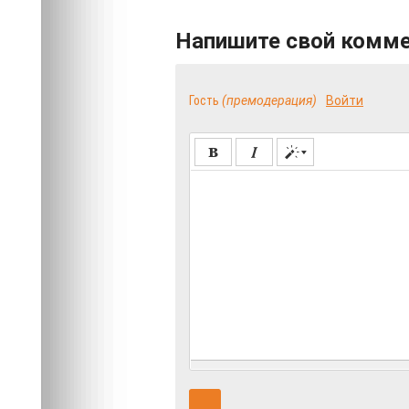
Напишите свой комм
Гость
(премодерация)
Войти