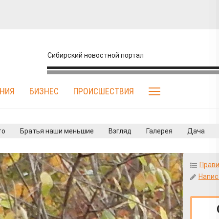
Сибирский новостной портал
НИЯ
БИЗНЕС
ПРОИСШЕСТВИЯ
то
Братья наши меньшие
Взгляд
Галерея
Дача
ело
Прави
Напис