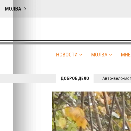
МОЛВА
НОВОСТИ
МОЛВА
МНЕ
ДОБРОЕ ДЕЛО
Авто-вело-мо
Сергей Орловский
|
Доброе д
28.09.2019 11:22
|
0
1189
Операция "Мусор"