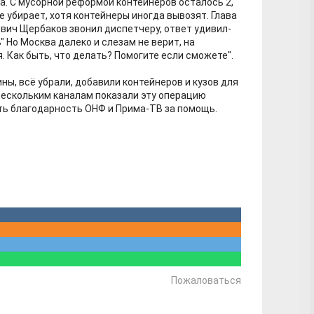
а. С мусорной реформой контейнеров осталось 2,
не убирает, хотя контейнеры иногда вывозят. Глава
вич Щербаков звонил диспетчеру, ответ удивил-
" Но Москва далеко и слезам не верит, на
 Как быть, что делать? Помогите если сможете".
ны, всё убрали, добавили контейнеров и кузов для
 нескольким каналам показали эту операцию
ить благодарность ОНФ и Прима-ТВ за помощь.
Пожаловаться