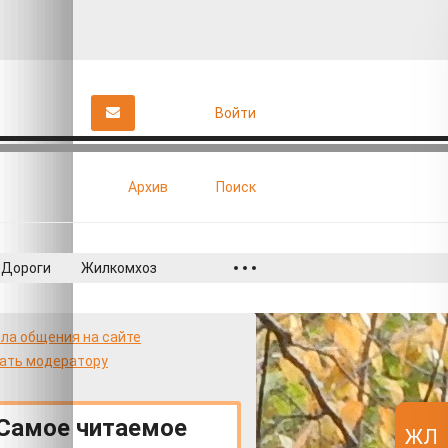
Войти
Архив
Поиск
Дороги
Жилкомхоз
ла общения на сайте
ать модератору
Самое читаемое
ЖЛ