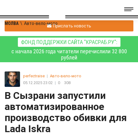
МОЛВА
\
Авто-вело-мото
Прислать новость
ФОНД ПОДДЕРЖКИ САЙТА "КРАСРАБ.РУ":
с начала 2026 года читатели перечислили 32 800
рублей
perfectraise
|
Авто-вело-мото
05.12.2025 23:02
|
0
308
В Сызрани запустили
автоматизированное
производство обивки для
Lada Iskra