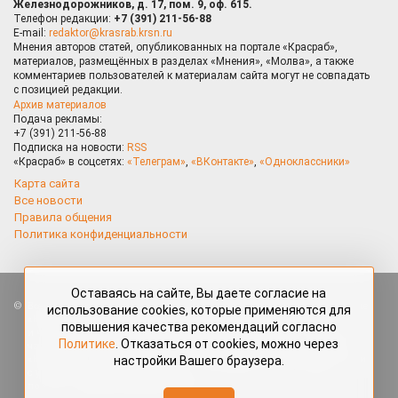
Железнодорожников, д. 17, пом. 9, оф. 615.
Телефон редакции:
+7 (391) 211-56-88
E-mail:
redaktor@krasrab.krsn.ru
Мнения авторов статей, опубликованных на портале «Красраб»,
материалов, размещённых в разделах «Мнения», «Молва», а также
комментариев пользователей к материалам сайта могут не совпадать
с позицией редакции.
Архив материалов
Подача рекламы:
+7 (391) 211-56-88
Подписка на новости:
RSS
«Красраб» в соцсетях:
«Телеграм»
,
«ВКонтакте»
,
«Одноклассники»
Карта сайта
Все новости
Правила общения
Политика конфиденциальности
Оставаясь на сайте, Вы даете согласие на
Все права защищены. Любые материалы, размещённые на портале
использование cookies, которые применяются для
«Красраб.ру» сотрудниками редакции, нештатными авторами
повышения качества рекомендаций согласно
и читателями, являются объектами авторского права. Полное или
Политике
. Отказаться от cookies, можно через
частичное использование материалов, размещённых на портале
«Красраб.ру», допускается только с письменного согласия редакции
настройки Вашего браузера.
с указанием ссылки на источник. Все вопросы можно задать
по адресу
redaktor@krasrab.krsn.ru
.