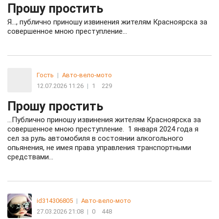
Прошу простить
Я…, публично приношу извинения жителям Красноярска за
совершенное мною преступление…
Гость
|
Авто-вело-мото
12.07.2026 11:26
|
1
229
Прошу простить
…Публично приношу извинения жителям Красноярска за
совершенное мною преступление. 1 января 2024 года я
сел за руль автомобиля в состоянии алкогольного
опьянения, не имея права управления транспортными
средствами…
id314306805
|
Авто-вело-мото
27.03.2026 21:08
|
0
448