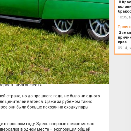
В Кра
колони
брако
10:35, 
Проис
Замык
причи
крае
09:14, 
осква пройдет главный фестиваль владельцев и
ерсал - «Вагонфест».
ей стране, но до прошлого года, не было ни одного
ля ценителей вагонов. Даже за рубежом таких
 все они были больше похожи на сходку пары
е в прошлом году. Здесь впервые в мире можно
иверсалов в одном месте – экспозиция общей