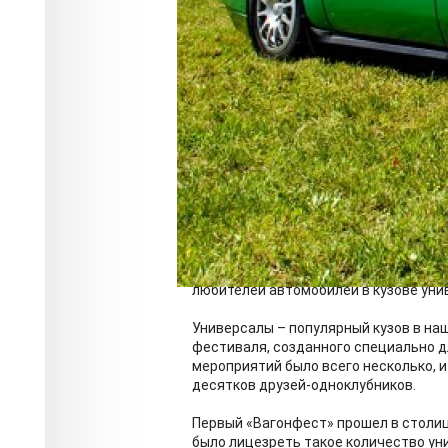
14 июня 2025 года на трассе ЦТВС М
любителей автомобилей в кузове унив
Универсалы – популярный кузов в наш
фестиваля, созданного специально д
мероприятий было всего несколько, и
десятков друзей-одноклубников.
Первый «Вагонфест» прошел в столиц
было лицезреть такое количество ун