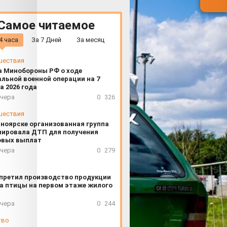
Самое читаемое
4 часа
За 7 Дней
За месяц
шествия
а Минобороны РФ о ходе
льной военной операции на 7
а 2026 года
вчера
0
326
шествия
сноярске организованная группа
нировала ДТП для получения
овых выплат
вчера
0
279
апретил производство продукции
а птицы на первом этаже жилого
вчера
0
244
тво