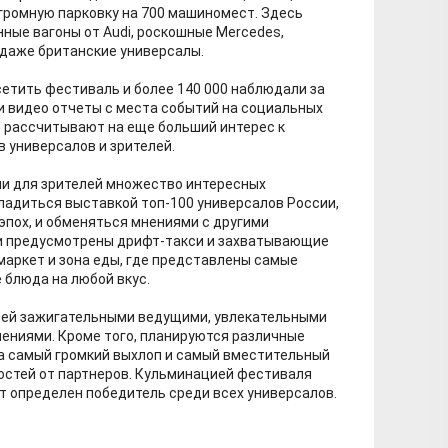
громную парковку на 700 машиномест. Здесь
ные вагоны от Audi, роскошные Mercedes,
 даже британские универсалы.
сетить фестиваль и более 140 000 наблюдали за
и видео отчеты с места событий на социальных
ы рассчитывают на еще больший интерес к
 универсалов и зрителей.
ли для зрителей множество интересных
ладиться выставкой топ-100 универсалов России,
эпох, и обменяться мнениями с другими
и предусмотрены дрифт-такси и захватывающие
маркет и зона еды, где представлены самые
 блюда на любой вкус.
елей зажигательными ведущими, увлекательными
ениями. Кроме того, планируются различные
за самый громкий выхлоп и самый вместительный
остей от партнеров. Кульминацией фестиваля
ет определен победитель среди всех универсалов.