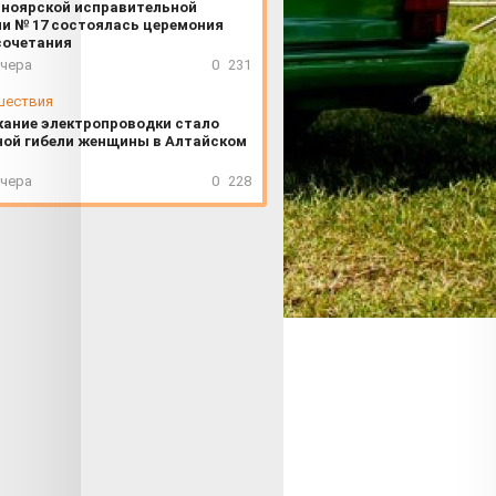
сноярской исправительной
и № 17 состоялась церемония
сочетания
вчера
0
231
шествия
ание электропроводки стало
ной гибели женщины в Алтайском
вчера
0
228