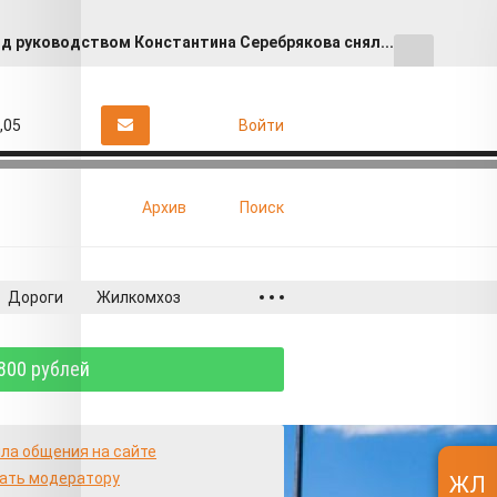
д руководством Константина Серебрякова снял...
,05
Войти
о стали реже ходить к психологам ...
 архитектуры царской России.
Архив
Поиск
участника СВО
а: «Солнце и твоя кожа: выбираем ...
Дороги
Жилкомхоз
тив отношений с «пополамщиками»
800 рублей
м XV Международного молодежного образо...
ла общения на сайте
ать модератору
ЖЛ