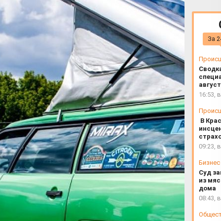
фестиваль «Вагонфест 2025»
За 2
Проис
Сводк
специа
август
16:53, 
Проис
В Кра
инсце
страх
09:23, 
Бизнес
Суд з
из мяс
дома
08:43, 
Общес