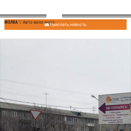
МОЛВА
\
Авто-вело-мото
Прислать новость
Владимир
|
Авто-вело-мото
Павловский
30.11.2018 18:35
|
1
1378
Многие красноярские
водители просто наглеют