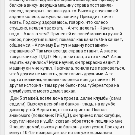
балкона вижу- девушка машину справа поставила-
проезд перекрыт- пошла куда-то. Выхожу, спускаю ей
заднее колесо, сажусь на лавочку. Приходит, хочет
ехать. Подхожу, здороваюсь, говорю, что колесо
спущено, нельзя так ехать. - А что делать? - Качать
надо. - А как, а чем? Принёс ей из своей машины ручной
насос, прикрутил шланг, показал как качать Она качает,
общаемся. - А почему Вы тут машину поставили-
спрашиваю? Так муж всегда справа ставит. А знаете
такую книжку- ПДД?. Нет, не читала, а это о чём?. А как
ездить научились? Муж научил, он прекрасно ездит. И
машину он мне купил. Накачала, поняла где парковаться,
чтоб другим не мешать, расстались друзьями. А то
портят машины, человек человека всегда поймёт. И
другая история - там круче было- пом. губернатора на
клумбу возле моего дома заехал.
Дои 5 этажей, возле дома проезд, далее клумбы (сами
садили). Выхожу весной на балкон- глядь, на клумбе
джип крутой. Вероятно, в гости приехал. Позвал
знакомого (полковник ГИБДД), он принёс плоскогубцы,
окрутил номер и ушёл, сказал- обратятся- пошли ко мне.
Я пошёл домой, выхожу на балкон- джип уехал. Проходит
минут 10-15- возвращается- встал уже нормально.