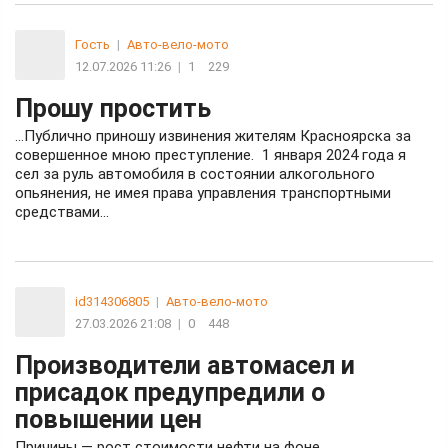
Гость
|
Авто-вело-мото
12.07.2026 11:26
|
1
229
Прошу простить
…Публично приношу извинения жителям Красноярска за
совершенное мною преступление. 1 января 2024 года я
сел за руль автомобиля в состоянии алкогольного
опьянения, не имея права управления транспортными
средствами…
id314306805
|
Авто-вело-мото
27.03.2026 21:08
|
0
448
Производители автомасел и
присадок предупредили о
повышении цен
Причины — рост стоимости нефти на фоне