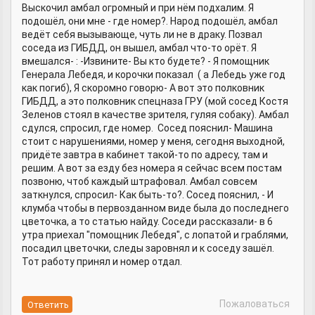
Выскочил амбал огромный и при нём подхалим. Я
подошёл, они мне - где номер?. Народ подошёл, амбал
ведёт себя вызывающе, чуть ли не в драку. Позвал
соседа из ГИБДД, он вышел, амбал что-то орёт. Я
вмешался- : -Извините- Вы кто будете? - Я помощник
Генерала Лебедя, и корочки показал ( а Лебедь уже год
как погиб), Я скоромно говорю- А вот это полковник
ГИБДД, а это полковник спецназа ГРУ (мой сосед Костя
Зеленов стоял в качестве зрителя, гуляя собаку). Амбал
сдулся, спросил, где номер. Сосед пояснил- Машина
стоит с нарушениями, номер у меня, сегодня выходной,
придёте завтра в кабинет такой-то по адресу, там и
решим. А вот за езду без номера я сейчас всем постам
позвоню, чтоб каждый штрафовал. Амбал совсем
заткнулся, спросил- Как быть-то?. Сосед пояснил, - И
клумба чтобы в первозданном виде была до последнего
цветочка, а то статью найду. Соседи рассказали- в 6
утра приехал "помощник Лебедя", с лопатой и граблями,
посадил цветочки, следы заровнял и к соседу зашёл.
Тот работу принял и номер отдал.
Пожаловаться