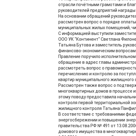
отрасли почётными грамотами и бла
руководителей предприятий награды 
На основании обращений руководите
рассмотрен вопрос о порядке оплаты
муниципальных жилых помещений, чи
С информацией выступили заместите
ООО УК "Континент" Светлана Филоне
Татьяна Бутова и заместитель руков
финансово-экономическим вопросам
Правление поручило исполнительном
обращение в адрес главы администр
рассмотреть вопрос о правомерности
перечислению и контролю за поступл
квартир муниципального жилищного 
Рассмотрен также вопрос о подтвер
многоквартирных домов в процессе и
этому поводу предоставила начальни
контроля первой территориальной зо
жилищного контроля Татьяна Панфил
В соответствие с требованиями федер
энергосбережении и повышении энерг
правительства РФ № 491 от 13.08.20
домового имущества в многоквартирн