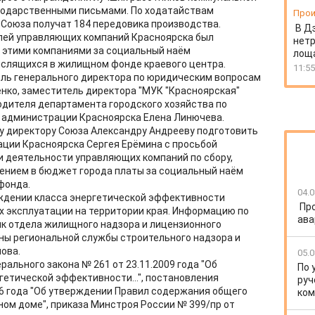
годарственными письмами. По ходатайствам
Прои
Союза получат 184 передовика производства.
В Д
лей управляющих компаний Красноярска был
нет
 этими компаниями за социальный наём
лоща
слящихся в жилищном фонде краевого центра.
11:55
ль генерального директора по юридическим вопросам
нко, заместитель директора "МУК "Красноярская"
одителя департамента городского хозяйства по
 администрации Красноярска Елена Линючева.
у директору Союза Александру Андрееву подготовить
ации Красноярска Сергея Ерёмина с просьбой
 деятельности управляющих компаний по сбору,
ением в бюджет города платы за социальный наём
фонда.
04.0
ждении класса энергетической эффективности
Пр
х эксплуатации на территории края. Информацию по
ава
к отдела жилищного надзора и лицензионного
ны региональной службы строительного надзора и
ова.
05.0
ального закона № 261 от 23.11.2009 года "Об
По 
етической эффективности...", постановления
руч
06 года "Об утверждении Правил содержания общего
ко
ом доме", приказа Минстроя России № 399/пр от