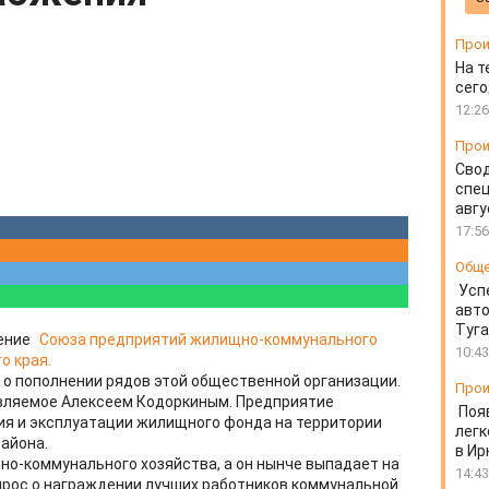
Прои
На т
сего
12:26
Прои
Свод
спец
авгу
17:56
Общ
Усп
авто
Туг
ение
Союза предприятий жилищно-коммунального
10:43
о края.
о пополнении рядов этой общественной организации.
Прои
авляемое Алексеем Кодоркиным. Предприятие
Поя
я и эксплуатации жилищного фонда на территории
легк
района.
в Ир
о-коммунального хозяйства, а он нынче выпадает на
14:43
прос о награждении лучших работников коммунальной