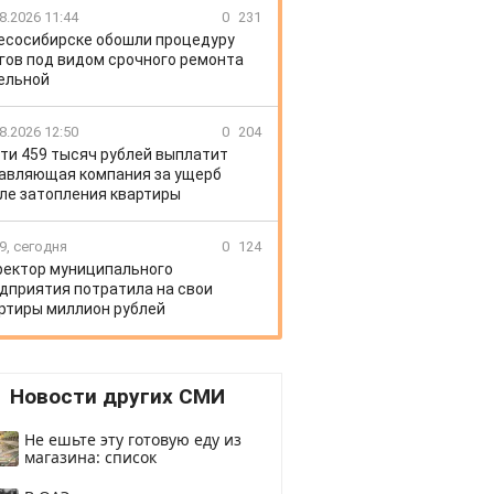
8.2026 11:44
0
231
есосибирске обошли процедуру
гов под видом срочного ремонта
ельной
8.2026 12:50
0
204
ти 459 тысяч рублей выплатит
авляющая компания за ущерб
ле затопления квартиры
9, сегодня
0
124
ектор муниципального
дприятия потратила на свои
ртиры миллион рублей
Новости других СМИ
Не ешьте эту готовую еду из
магазина: список