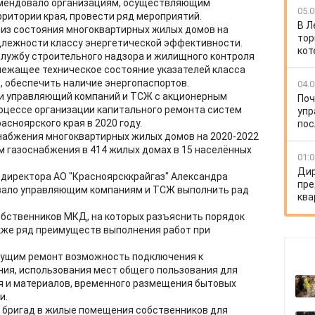
комендовало организациям, осуществляющим
05.0
ритории края, провести ряд мероприятий.
В Л
лиз состояния многоквартирных жилых домов на
тор
длежности классу энергетической эффективности.
кот
службу строительного надзора и жилищного контроля
лежащее техническое состояние указателей класса
 обеспечить наличие энергопаспортов.
04.0
и управляющий компаний и ТСЖ с акционерным
Поч
оцессе организации капитального ремонта систем
упр
сноярского края в 2020 году.
пос
набжения многоквартирных жилых домов на 2020-2022
 газоснабжения в 414 жилых домах в 15 населённых
01:0
Дир
директора АО "Красноярсккрайгаз" Александра
пре
вало управляющим компаниям и ТСЖ выполнить рад
ква
обственников МКД, на которых разъяснить порядок
кже ряд преимуществ выполнения работ при
дущим ремонт возможность подключения к
я, использования мест общего пользования для
я и материалов, временного размещения бытовых
и.
 бригад в жилые помещения собственников для