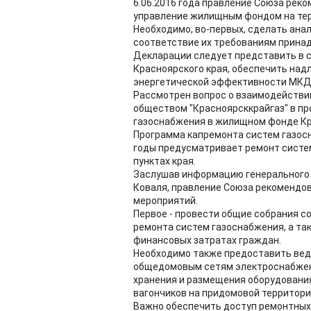
6.06.2016 года правление Союза ре
управление жилищным фондом на тер
Необходимо, во-первых, сделать ана
соответствие их требованиям прина
Декларации следует представить в 
Красноярского края, обеспечить над
энергетической эффективности МКД,
Рассмотрен вопрос о взаимодействи
обществом "Красноярсккрайгаз" в пр
газоснабжения в жилищном фонде Кра
Программа капремонта систем газос
годы предусматривает ремонт систем
пунктах края.
Заслушав информацию генерального 
Коваля, правление Союза рекомендо
мероприятий.
Первое - провести общие собрания с
ремонта систем газоснабжения, а та
финансовых затратах граждан.
Необходимо также предоставить ве
общедомовым сетям электроснабжени
хранения и размещения оборудовани
вагончиков на придомовой территори
Важно обеспечить доступ ремонтных