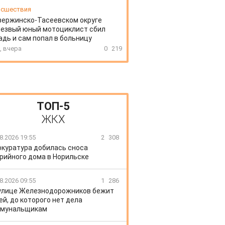
сшествия
зержинско-Тасеевском округе
резвый юный мотоциклист сбил
дь и сам попал в больницу
, вчера
0
219
ТОП-5
ЖКХ
8.2026 19:55
2
308
окуратура добилась сноса
рийного дома в Норильске
8.2026 09:55
1
286
улице Железнодорожников бежит
ей, до которого нет дела
ммунальщикам