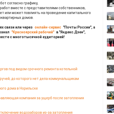
бот согласно графику,
работ вместе с представителями собственников,
ет или может повлиять на проведение капитального
оквартирных домов.
ях связи или через
онлайн-сервис
"Почты России", а
 канал
"Красноярский рабочий"
в "Яндекс.Дзен",
месте с многотысячной аудиторией!
ргов под видом срочного ремонта котельной
ручей, до которого нет дела коммунальщикам
ного дома в Норильске
равляющая компания за ущерб после затопления
отключение водозаборов из-за затопления