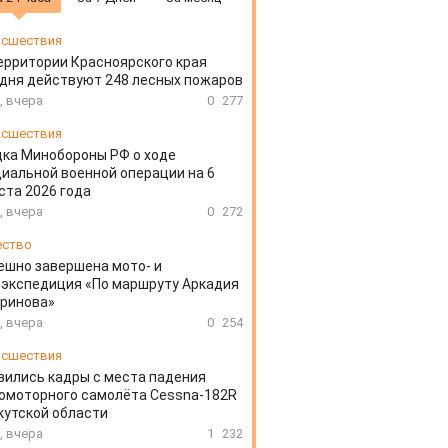
сшествия
ерритории Красноярского края
дня действуют 248 лесных пожаров
, вчера
0
277
сшествия
ка Минобороны РФ о ходе
иальной военной операции на 6
ста 2026 года
, вчера
0
272
ество
ешно завершена мото- и
экспедиция «По маршруту Аркадия
аринова»
, вчера
0
254
сшествия
вились кадры с места падения
омоторного самолёта Cessna-182R
кутской области
, вчера
1
232