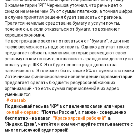
В комментарии "РГ" Чернышов уточнил, что речь идет о
скидке не менее чем 5% от суммы платежки, а точная цифра
в случае принятия решения будет зависеть от региона.
Тратятся немалые средства на бумагу и услуги почты,
пояснил он, а если отказаться от бумаги, то возникнет
хорошая экономия.
Не все граждане захотят отказаться от "бумаги", и для них
такую возможность надо оставить. Однако депутат также
предлагает обязать компании, которые размещают свою
рекламу на квитанциях, выплачивать гражданам доплату на
оплату услуг ЖКХ. Это будет своего рода доплата за
навязчивость. Это может быть также 5% от суммы платежки.
Источником финансирования нововведений парламентарий
предлагает сделать бюджеты ресурсоснабжающих
организаций - то есть сумма перечислений в их адрес
уменьшится.
#krasrab
Подписывайтесь на "КР" в отделениях связи или через
онлайн-сервис
"Почты России", а также - совершенно
бесплатно - на канал
"Красноярский рабочий"
в
"Яндекс.Дзен", читайте и комментируйте статьи вместе с
многотысячной аудиторией!